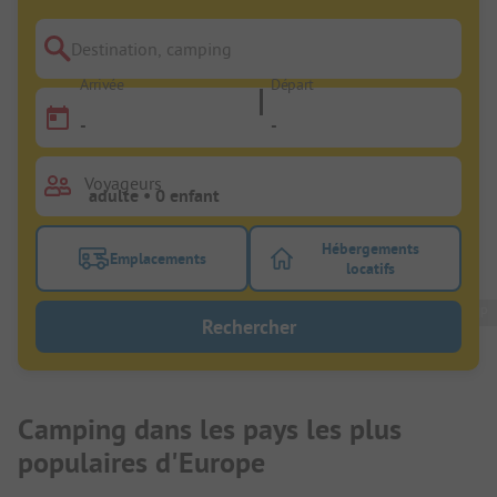
Destination, camping
Arrivée
Départ
-
-
Voyageurs
Hébergements
Emplacements
Activez le bouton de filtre emplacements pour rech
Activez le bouton de
locatifs
PiNCAMP
Rechercher
Camping dans les pays les plus
populaires d'Europe