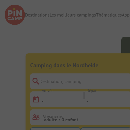
Destinations
Les meilleurs campings
Thématiques
App
Camping dans le Nordheide
Destination, camping
Arrivée
Départ
-
-
Voyageurs