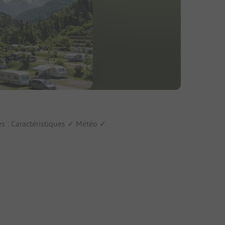
fs
es : Caractéristiques ✓ Météo ✓