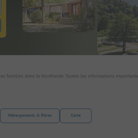
 pour rechercher emplacements
uton de filtre hebergements-locatifs pour rechercher hebergements-locati
es familles dans le Nordheide. Toutes les informations important
Hébergements & filtres
Carte