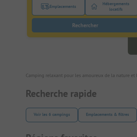
Hébergements
Emplacements
Activez le bouton de filtre emplacements
Activez le bo
locatifs
Rechercher
Camping relaxant pour les amoureux de la nature et l
Recherche rapide
Voir les 6 campings
Emplacements & filtres