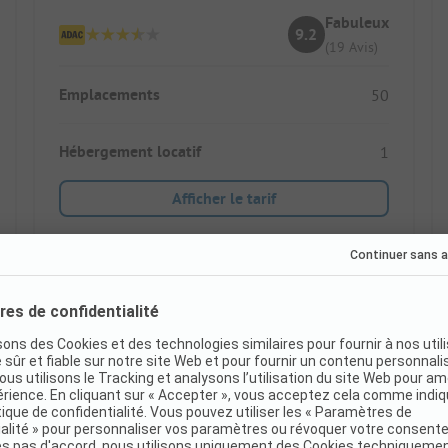
Fabuleux
9.2
(19 Avis)
Emplacements
50
Hébergement locatif
1
Afficher le tarif