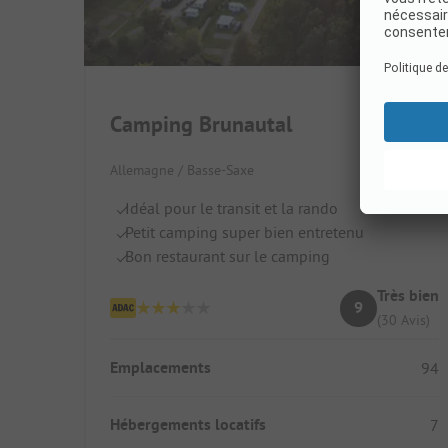
Camping Brunautal
Allemagne / Basse-Saxe
Idéal pour le transit et la rando
Petit camping super bien entretenu
Bon restaurant sur le camping
Très bien
9
(30 Avis)
Emplacements
94
Hébergements locatifs
7