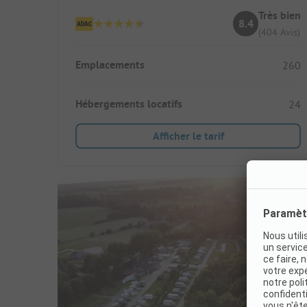
Très bien
8.4
(404 Avis)
Emplacements
260
Hébergements locatifs
24
Afficher le tarif