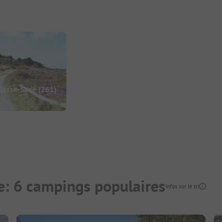
Basse-Saxe
(261)
: 6 campings populaires
Infos sur le tri