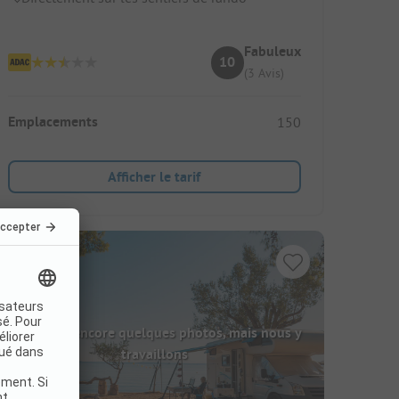
Fabuleux
10
(3 Avis)
Emplacements
150
Afficher le tarif
Il manque encore quelques photos, mais nous y
travaillons