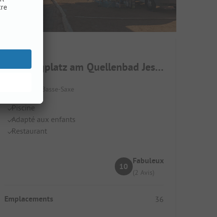
Campingplatz am Quellenbad Jesteburg
Allemagne / Basse-Saxe
Piscine
Adapté aux enfants
Restaurant
Fabuleux
10
(2 Avis)
Emplacements
36