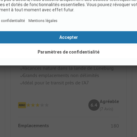
Regenbogen Egestorf
Allemagne / Basse-Saxe
Vacances nature dans la lande de Lüneburg
Grands emplacements non délimités
Idéal pour le transit près de l'A7
Agréable
6.4
(7 Avis)
Emplacements
180