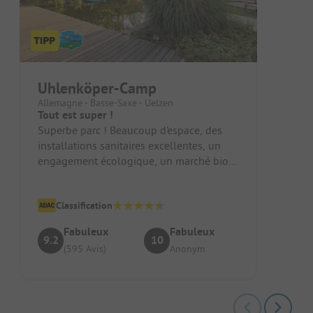
Uhlenköper-Camp
Allemagne - Basse-Saxe - Uelzen
Tout est super !
Superbe parc ! Beaucoup d'espace, des
installations sanitaires excellentes, un
engagement écologique, un marché bio
et un biobistro ainsi qu'une pisc...
Classification
Fabuleux
Fabuleux
9.2
10
(595 Avis)
Anonym