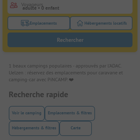
Voyageurs
Emplacements
Hébergements locatifs
Activez le bouton de filtre emplacements pour rech
Activez le bouton de
Rechercher
1 beaux campings populaires - approuvés par l'ADAC.
Uelzen : réservez des emplacements pour caravane et
camping-car avec PiNCAMP. ❤️️
Recherche rapide
Voir le camping
Emplacements & filtres
Hébergements & filtres
Carte