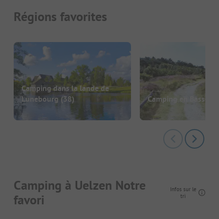
Régions favorites
Camping dans la lande de
Lunebourg
(38)
Camping en Basse-S
Camping à Uelzen Notre
Infos sur le
favori
tri