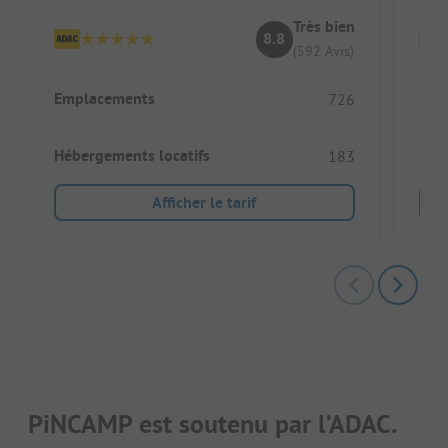
Très bien
8.8
(592 Avis)
Emplacements
Emp
726
Hébergements locatifs
Héb
183
Afficher le tarif
PiNCAMP est soutenu par l’ADAC.