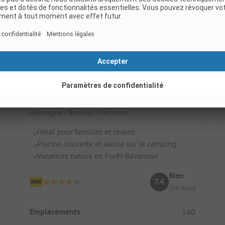
KNAUS Campingpark Viechtach
Allemagne / Bavière / Viechtach
Idéal pour familles et chiens
Piscine couverte et sauna sur le camping
Vacances nature en Forêt-Bavaroise
Bien
7.4
(94 Avis)
Emplacements
140