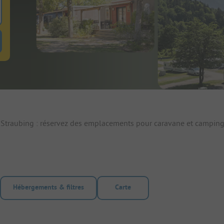
 pour rechercher emplacements
uton de filtre hebergements-locatifs pour rechercher hebergements-locati
 Straubing : réservez des emplacements pour caravane et camping
Hébergements & filtres
Carte