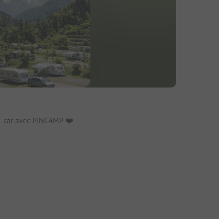
fs
-car avec PiNCAMP. ❤️️