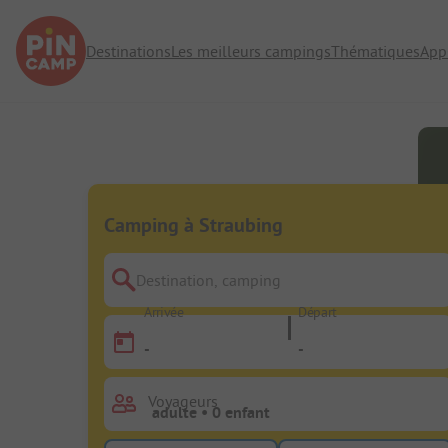
Destinations
Les meilleurs campings
Thématiques
App
Camping à Straubing
Destination, camping
Arrivée
Départ
-
-
Voyageurs