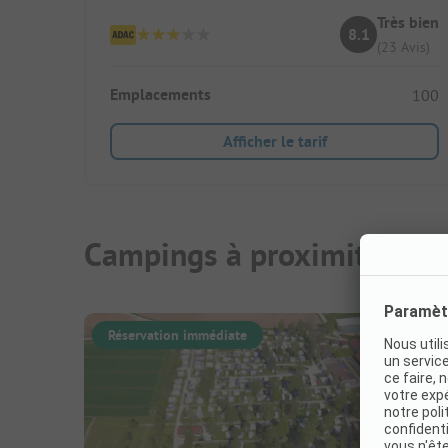
Très bien
8.1
(23 Avis)
Emplacements
100
Afficher le tarif
Campings à proximité
Réservation immédiate