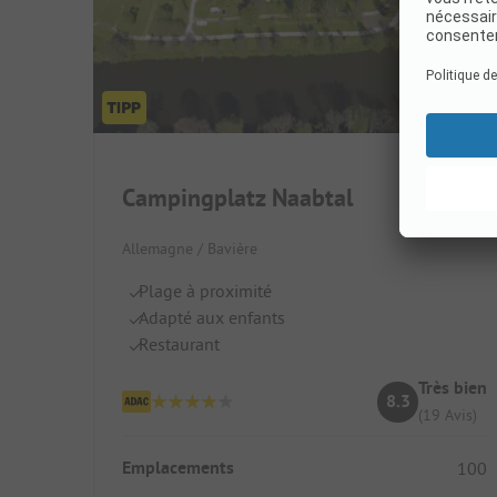
Campingplatz Naabtal
Allemagne / Bavière
Plage à proximité
Adapté aux enfants
Restaurant
Très bien
8.3
(19 Avis)
Emplacements
100