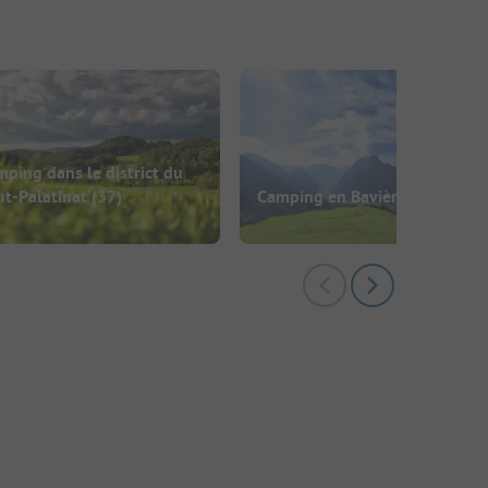
ping dans le district du
t-Palatinat
(37)
Camping en Bavière
(347)