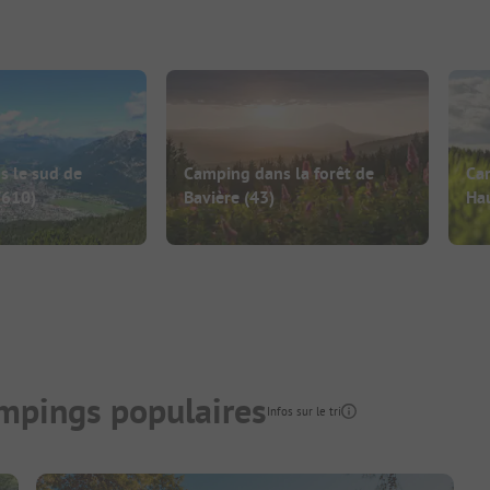
 le sud de
Camping dans la forêt de
Cam
(610)
Bavière
(43)
Hau
mpings populaires
Infos sur le tri