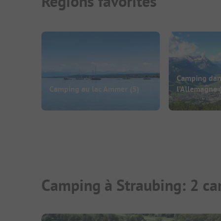
Régions favorites
Camping dans
Camping au lac Ammer
(5)
l'Allemagne
Camping à Straubing: 2 ca