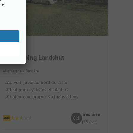
Isarcamping Landshut
Allemagne / Bavière
Au vert, juste au bord de l'Isar
Idéal pour cyclistes et citadins
Chaleureux, propre & chiens admis
Très bien
8.1
(23 Avis)