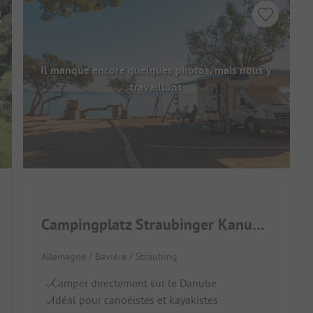
Il manque encore quelques photos, mais nous y
travaillons
Campingplatz Straubinger Kanuclub
Allemagne / Bavière / Straubing
Camper directement sur le Danube
Idéal pour canoéistes et kayakistes