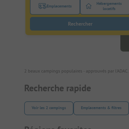
Hébergements
Emplacements
Activez le bouton de filtre emplacements
Activez le bo
locatifs
Rechercher
2 beaux campings populaires - approuvés par l'ADAC.
Recherche rapide
Voir les 2 campings
Emplacements & filtres