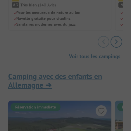
Très bien
(
140
Avis
)
F
8.3
9
Pour les amoureux de nature au lac
Lac 
Navette gratuite pour citadins
Supe
Sanitaires modernes avec du jazz
Gran
Voir tous les campings
Camping avec des enfants en
Allemagne
➔
Réservation immédiate
Rése