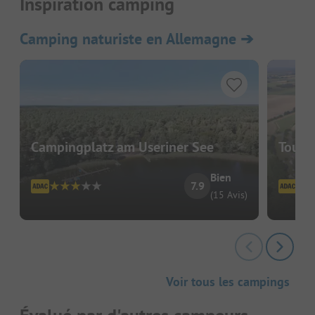
Inspiration camping
Camping naturiste en Allemagne
➔
Campingplatz am Useriner See
Touri
Bien
7.9
(15 Avis)
Voir tous les campings