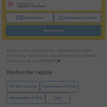
Voyageurs
Emplacements
Hébergements locatifs
Activez le bouton de filtre emplacements pour rech
Activez le bouton de
Rechercher
4 beaux campings populaires - approuvés par l'ADAC.
Rheinsberg : réservez des emplacements pour caravane
et camping-car avec PiNCAMP. ❤️️
Recherche rapide
Voir les 4 campings
Emplacements & filtres
Hébergements & filtres
Carte