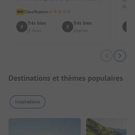
produits alimentaires et...
dispo
Classification
perma
de pas
Très bien
Très bien
8
8
8
(1 Avis)
Stephan
Destinations et thèmes populaires
Inspirations