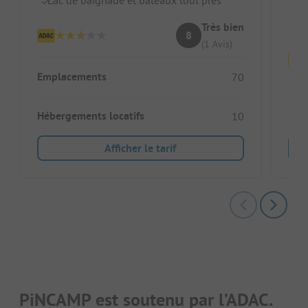
Je
Très bien
8
(1 Avis)
Emplacements
70
Emp
Hébergements locatifs
10
Afficher le tarif
PiNCAMP est soutenu par l’ADAC.