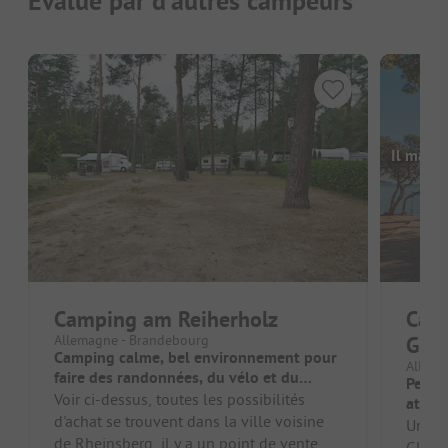
Évalué par d'autres campeurs
Il manq
Camping am Reiherholz
Cam
Allemagne - Brandebourg
Gla
Camping calme, bel environnement pour
Allema
faire des randonnées, du vélo et du
Petit
canoë
Voir ci-dessus, toutes les possibilités
atmos
d'achat se trouvent dans la ville voisine
Un jol
de Rheinsberg, il y a un point de vente de
Glamb