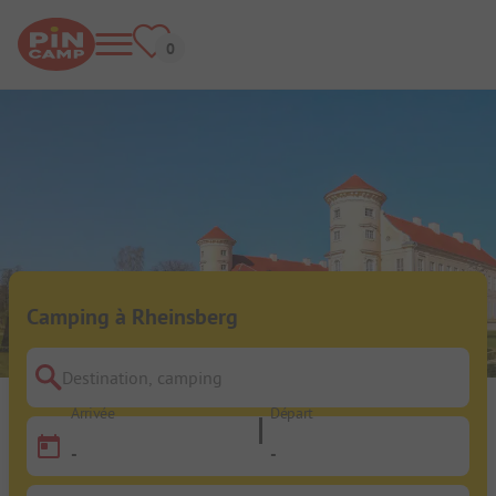
Camping à Rheinsberg
Destination, camping
Arrivée
Départ
-
-