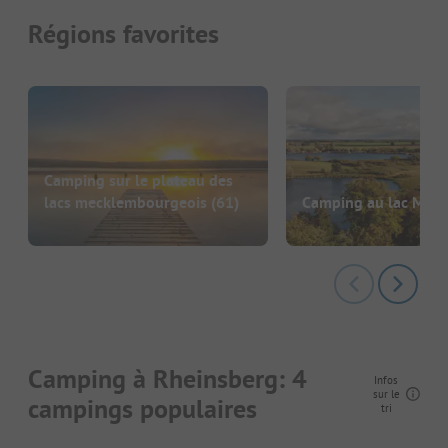
Régions favorites
Camping sur le plateau des
lacs mecklembourgeois
(61)
Camping au lac Müri
Camping à Rheinsberg: 4
Infos
sur le
campings populaires
tri