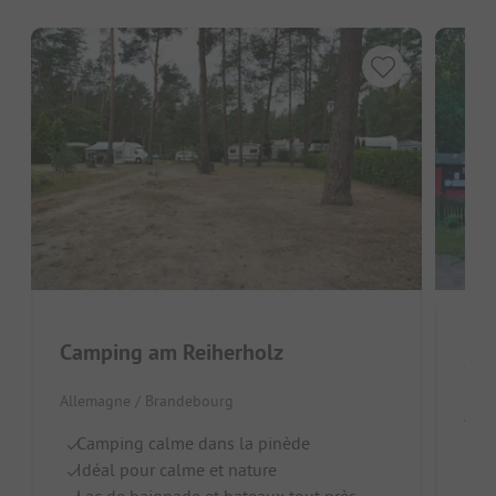
Camping am Reiherholz
Ca
Allemagne / Brandebourg
Alle
Camping calme dans la pinède
E
Idéal pour calme et nature
Po
Lac de baignade et bateaux tout près