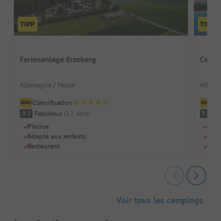
Ferienanlage Erzeberg
Campi
Allemagne / Hesse
Allema
Classification
Cl
Fabuleux
(
17
Avis
)
F
9.2
9.3
Piscine
Étan
Adapté aux enfants
Pour
Restaurant
Supe
Voir tous les campings