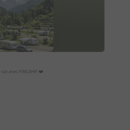
fs
-car avec PiNCAMP. ❤️️