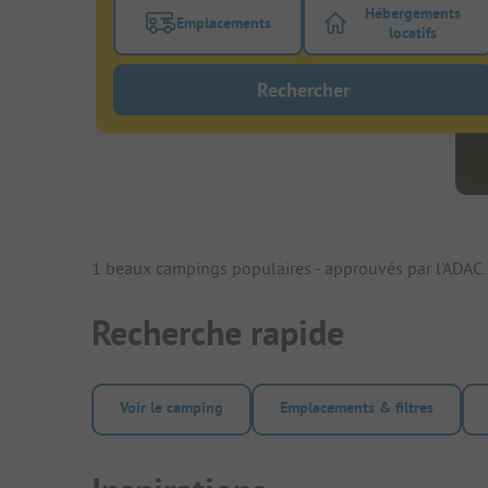
Hébergements
Emplacements
Activez le bouton de filtre emplacements
Activez le bo
locatifs
Rechercher
1 beaux campings populaires - approuvés par l'ADAC.
Recherche rapide
Voir le camping
Emplacements & filtres