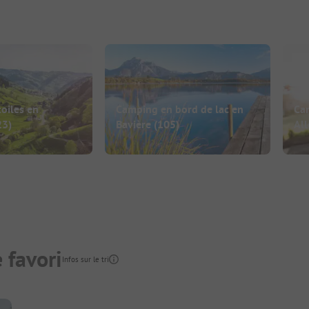
oiles en
Camping en bord de lac en
Ca
23)
Bavière
(105)
Al
 favori
Infos sur le tri