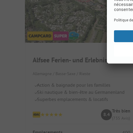
Alfsee Ferien- und Erlebnispark
Allemagne / Basse-Saxe / Rieste
Action & baignade pour les familles
Ski nautique & bien-être au Germanenland
Superbes emplacements & locatifs
Très bien
8.4
(735 Avis)
Emplacements
400