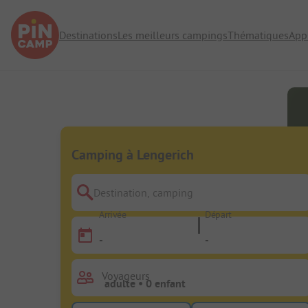
Destinations
Les meilleurs campings
Thématiques
App
Camping à Lengerich
Destination, camping
Arrivée
Départ
-
-
Voyageurs