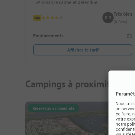
Ambiance calme et détendue
Très bien
8.3
(6 Avis)
Emplacements
50
Afficher le tarif
Campings à proximité
Réservation immédiate