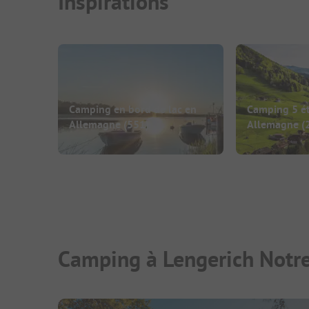
Inspirations
Camping en bord de lac en
Camping 5 ét
Allemagne
(551)
Allemagne
(
Camping à Lengerich Notre