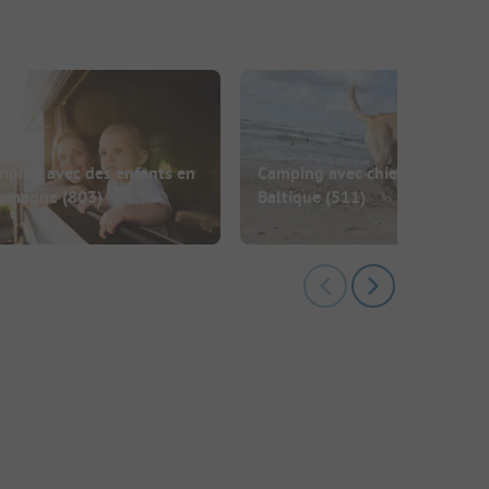
mping avec des enfants en
Camping avec chien à la mer
lemagne
(803)
Baltique
(511)