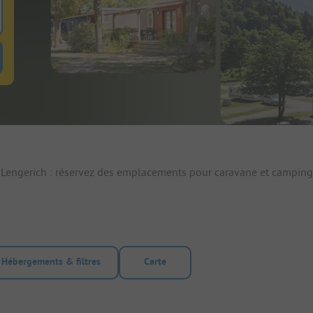
 pour rechercher emplacements
uton de filtre hebergements-locatifs pour rechercher hebergements-locati
 Lengerich : réservez des emplacements pour caravane et camping
Hébergements & filtres
Carte