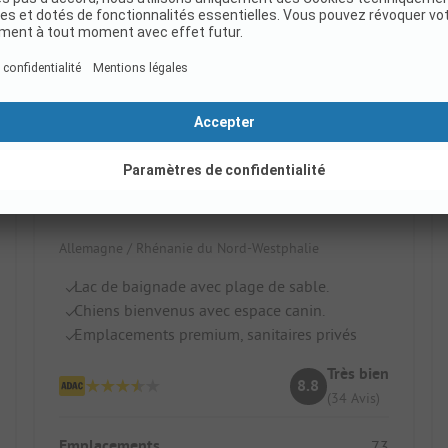
Campingpark Münsterland Eichenhof
Allemagne / Rhénanie du Nord-Westphalie
Lac de baignade avec plage de sable.
Chiens bienvenus avec espace canin.
Emplacements premium, sanitaires privés
Très bien
8.8
(34 Avis)
Emplacements
73