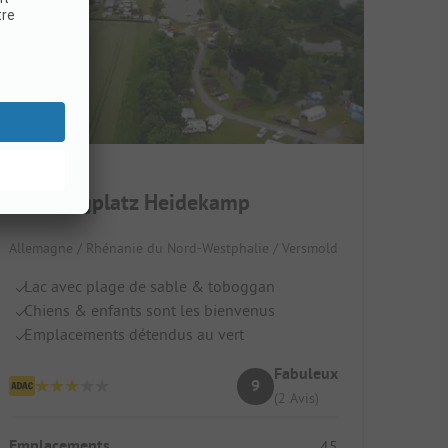
Campingplatz Heidekamp
Allemagne / Rhénanie du Nord-Westphalie / Versmold
Lac avec plage de sable & toboggan
Chiens & enfants sont les bienvenus
Emplacements détendus au vert
Fabuleux
9
(2 Avis)
Emplacements
45