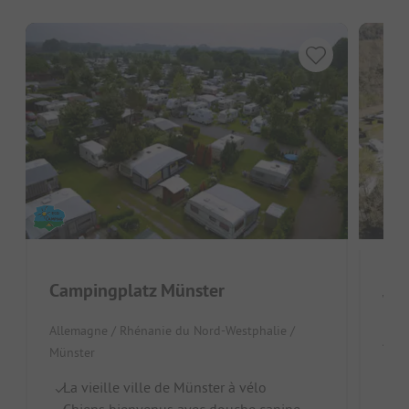
Campingplatz Münster
Wa
Allemagne / Rhénanie du Nord-Westphalie /
Alle
Münster
R
La vieille ville de Münster à vélo
B
Chiens bienvenus avec douche canine