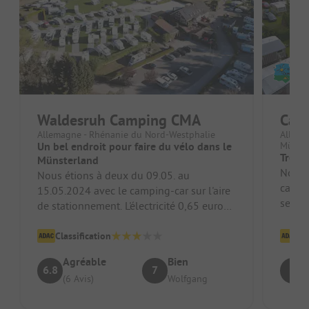
Waldesruh Camping CMA
Cam
Allemagne - Rhénanie du Nord-Westphalie
Allema
Un bel endroit pour faire du vélo dans le
Münst
Très b
Münsterland
Nous 
Nous étions à deux du 09.05. au
campi
15.05.2024 avec le camping-car sur l'aire
senti
de stationnement. L'électricité 0,65 euros
(100-1
par KWH devait être payée par pi...
Classification
Cl
Agréable
Bien
6.8
7
8
(6 Avis)
Wolfgang