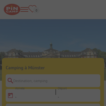
Camping à Münster
Destination, camping
Arrivée
Départ
-
-