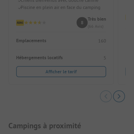
Piscine en plein air en face du camping
Très bien
8
(66 Avis)
Emp
Emplacements
160
Héb
Hébergements locatifs
5
Afficher le tarif
Campings à proximité