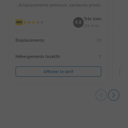
A
Emplacements premium, sanitaires privés
Ép
Très bien
8.8
(34 Avis)
Emplacements
73
Emp
Hébergements locatifs
7
Héb
Afficher le tarif