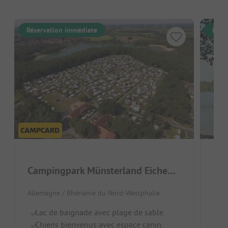
Réservation immédiate
Rése
See
Campingpark Münsterland Eichenhof
Alle
Allemagne / Rhénanie du Nord-Westphalie
Selm
Lac de baignade avec plage de sable.
Pl
Chiens bienvenus avec espace canin.