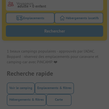
Voyageurs
Emplacements
Hébergements locatifs
Activez le bouton de filtre emplacements pour rech
Activez le bouton de
Rechercher
1 beaux campings populaires - approuvés par l'ADAC.
Boppard : réservez des emplacements pour caravane et
camping-car avec PiNCAMP. ❤️️
Recherche rapide
Voir le camping
Emplacements & filtres
Hébergements & filtres
Carte