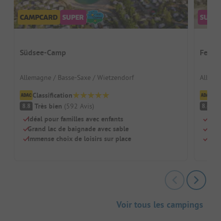
Südsee-Camp
Ferie
Allemagne / Basse-Saxe / Wietzendorf
Allema
Classification
Cl
Très bien
(
592
Avis
)
Tr
8.8
8.6
Idéal pour familles avec enfants
Bien
Grand lac de baignade avec sable
Gran
Immense choix de loisirs sur place
Caba
Voir tous les campings