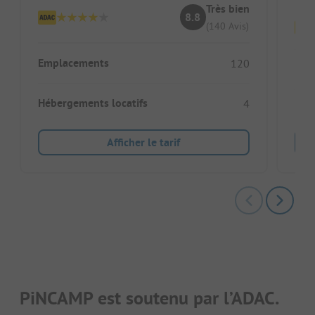
Très bien
8.8
(140 Avis)
Emplacements
120
Emp
Hébergements locatifs
4
Héb
Afficher le tarif
PiNCAMP est soutenu par l’ADAC.