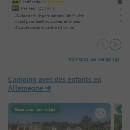
F
9.6
Classification
Très bien
(
239
Avis
)
8.4
Empl
Idéa
Au lac dans le parc national de Müritz
Maga
Idéal pour familles actives et chiens
Accrobranche et centre de canoë
Voir tous les campings
Camping avec des enfants en
Allemagne
➔
Réservation immédiate
Rése