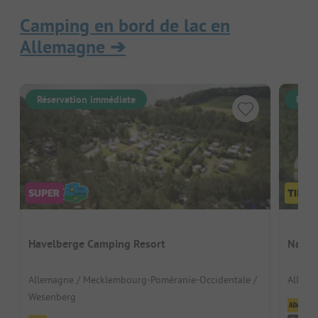
Camping en bord de lac en
Allemagne
➔
Réservation immédiate
Rése
Havelberge Camping Resort
Natur
Allemagne / Mecklembourg-Poméranie-Occidentale /
Allema
Wesenberg
Cl