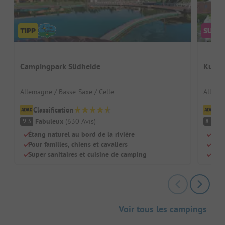
Campingpark Südheide
Kur- 
Allemagne / Basse-Saxe / Celle
Allema
Classification
Cl
Fabuleux
(
630
Avis
)
Tr
9.3
8.5
Étang naturel au bord de la rivière
Plag
Pour familles, chiens et cavaliers
Pisc
Super sanitaires et cuisine de camping
Adap
Voir tous les campings