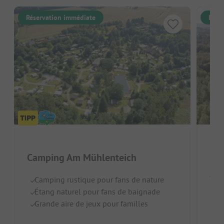
Réservation immédiate
Rése
Bu
Camping Am Mühlenteich
Alle
Camping rustique pour fans de nature
Étang naturel pour fans de baignade
R
Grande aire de jeux pour familles
C
Ac