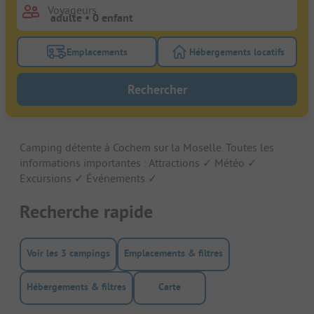
Voyageurs
Emplacements
Hébergements locatifs
Activez le bouton de filtre emplacements pour rech
Activez le bouton de
Rechercher
Camping détente à Cochem sur la Moselle. Toutes les
informations importantes : Attractions ✓ Météo ✓
Excursions ✓ Événements ✓
Recherche rapide
Voir les 3 campings
Emplacements & filtres
Hébergements & filtres
Carte