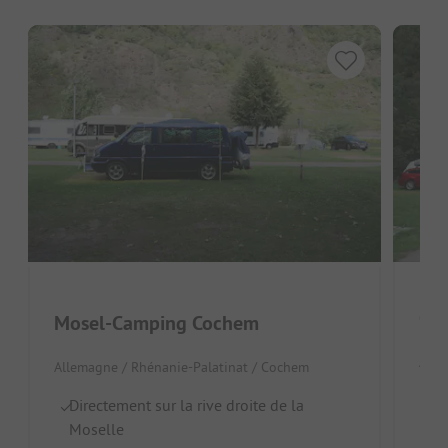
Cam
Mosel-Camping Cochem
Alle
Allemagne / Rhénanie-Palatinat / Cochem
À 
Directement sur la rive droite de la
Em
Moselle
Id