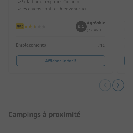
Parfait pour explorer Cochem
Les chiens sont les bienvenus ici
Agréable
6.1
Emp
(22 Avis)
Emplacements
210
Héb
Afficher le tarif
Campings à proximité