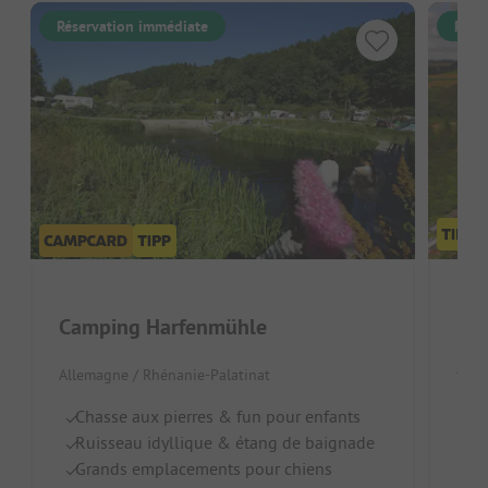
Réservation immédiate
Rése
Eif
Camping Harfenmühle
Alle
Allemagne / Rhénanie-Palatinat
Blan
Chasse aux pierres & fun pour enfants
Id
Ruisseau idyllique & étang de baignade
E
Grands emplacements pour chiens