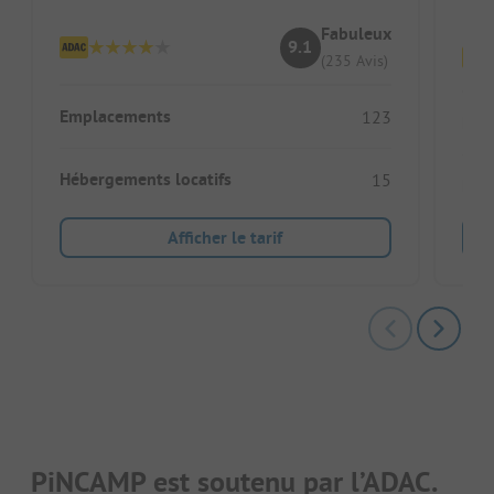
Pa
Fabuleux
9.1
(235 Avis)
Emplacements
123
Emp
Hébergements locatifs
15
Héb
Afficher le tarif
PiNCAMP est soutenu par l’ADAC.