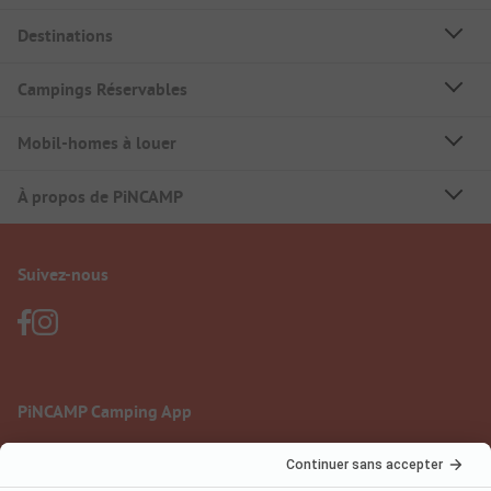
Destinations
Campings Réservables
Mobil-homes à louer
À propos de PiNCAMP
Suivez-nous
PiNCAMP Camping App
à utiliser gratuitement