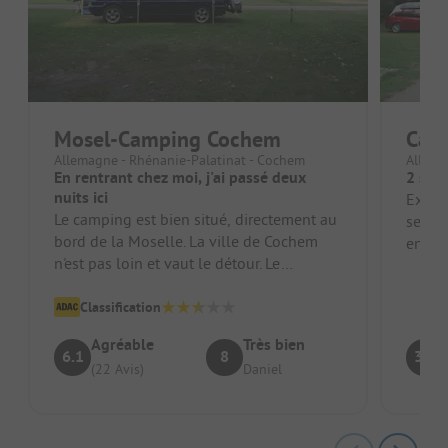
Mosel-Camping Cochem
Camp
Allemagne - Rhénanie-Palatinat - Cochem
Allema
En rentrant chez moi, j'ai passé deux
2 sem
nuits ici
Explo
Le camping est bien situé, directement au
servia
bord de la Moselle. La ville de Cochem
entrep
n'est pas loin et vaut le détour. Le
resta
camping est très beau, l'accuei...
Classification
Agréable
Très bien
6.1
8
3.8
(22 Avis)
Daniel