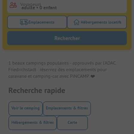
Voyageurs
Emplacements
Hébergements locatifs
Activez le bouton de filtre emplacements pour rech
Activez le bouton de
Rechercher
1 beaux campings populaires - approuvés par l'ADAC.
Friedrichstadt : réservez des emplacements pour
caravane et camping-car avec PiNCAMP. ❤️️
Recherche rapide
Voir le camping
Emplacements & filtres
Hébergements & filtres
Carte