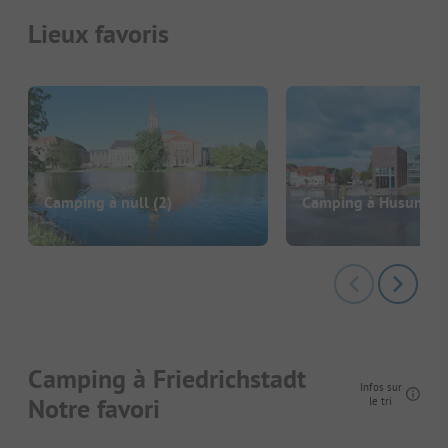
Lieux favoris
Camping à null
(2)
Camping à Husum
(1
Camping à Friedrichstadt
Infos sur
Notre favori
le tri