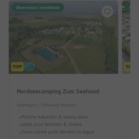
Réservation immédiate
Rése
Nordseecamping Zum Seehund
Cam
Allemagne / Schleswig-Holstein
Alle
Piscine naturelle & sauna relax
G
Idéal pour familles & chiens
Pi
Oasis calme juste derrière la digue
Id