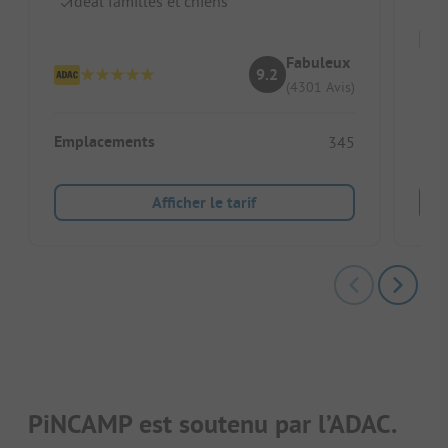
Idéal familles et chiens
Fabuleux
9.2
(4301 Avis)
Emp
Emplacements
345
Héb
Afficher le tarif
PiNCAMP est soutenu par l’ADAC.