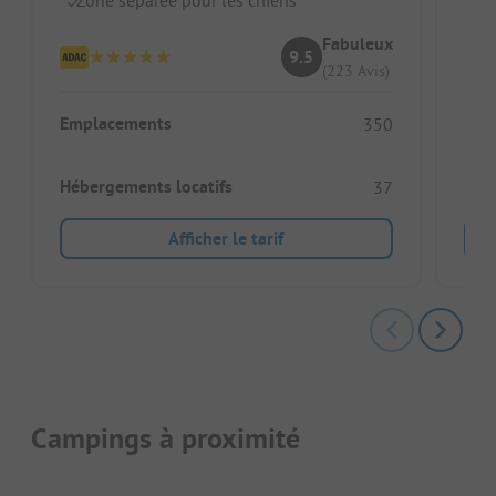
Fabuleux
9.5
(223 Avis)
Emplacements
Emp
350
Hébergements locatifs
Héb
37
Afficher le tarif
Campings à proximité