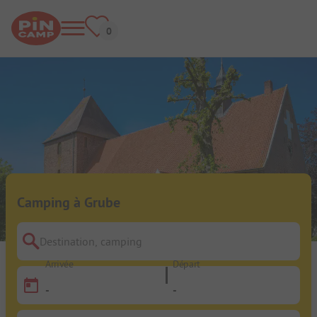
Camping à Grube
Destination, camping
Arrivée
Départ
-
-