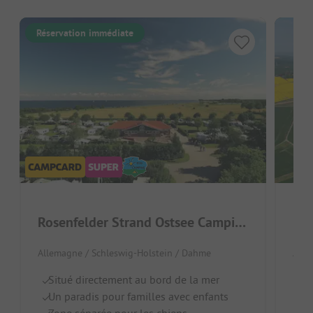
Réservation immédiate
Rosenfelder Strand Ostsee Camping
Allemagne / Schleswig-Holstein / Dahme
Alle
Situé directement au bord de la mer
Pl
Un paradis pour familles avec enfants
A
Zone séparée pour les chiens
R