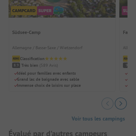
Südsee-Camp
Famil
Allemagne / Basse-Saxe / Wietzendorf
Allema
Classification
Cl
Très bien
(
589
Avis
)
F
8.9
9
Idéal pour familles avec enfants
Un v
Grand lac de baignade avec sable
Pisc
Immense choix de loisirs sur place
Beau
Voir tous les campings
Évalué par d'autres campeurs