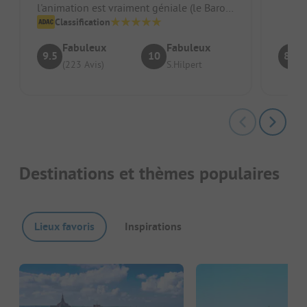
l'animation est vraiment géniale (le Baron
des poules de Grube est au t...
Classification
Fabuleux
Fabuleux
9.5
10
8.4
(223 Avis)
S.Hilpert
Destinations et thèmes populaires
Lieux favoris
Inspirations