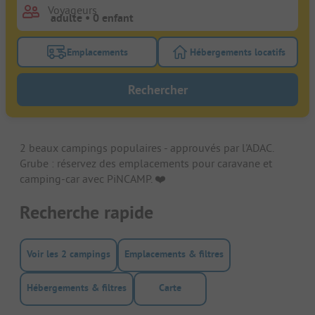
Voyageurs
Emplacements
Hébergements locatifs
Activez le bouton de filtre emplacements pour rech
Activez le bouton de
Rechercher
2 beaux campings populaires - approuvés par l'ADAC.
Grube : réservez des emplacements pour caravane et
camping-car avec PiNCAMP. ❤️️
Recherche rapide
Voir les 2 campings
Emplacements & filtres
Hébergements & filtres
Carte