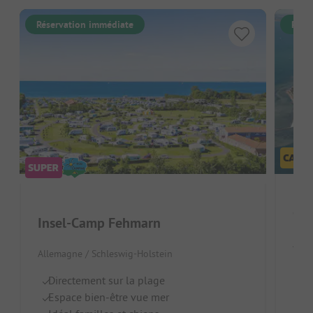
Réservation immédiate
Rése
Insel-Camp Fehmarn
Alle
Allemagne / Schleswig-Holstein
Pr
Directement sur la plage
Id
Espace bien-être vue mer
B