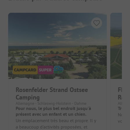
Rosenfelder Strand Ostsee
FKK
Camping
Rose
Allemagne - Schleswig-Holstein - Dahme
Allema
Pour nous, le plus bel endroit jusqu'à
Très 
présent avec un enfant et un chien.
Nous a
Un emplacement très beau et propre. Il y
votre 
a beaucoup d'activités proposées, et