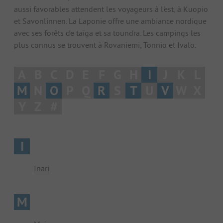
aussi favorables attendent les voyageurs à l'est, à Kuopio
et Savonlinnen. La Laponie offre une ambiance nordique
avec ses forêts de taïga et sa toundra. Les campings les
plus connus se trouvent à Rovaniemi, Tonnio et Ivalo.
A
B
C
D
E
F
G
H
I
J
K
L
M
N
O
P
Q
R
S
T
U
V
W
X
Y
Z
#
I
Inari
M