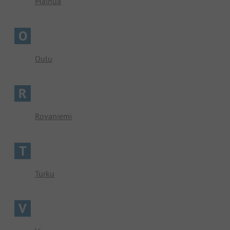
Mainua
O
Oulu
R
Rovaniemi
T
Turku
V