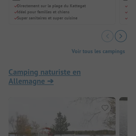
Directement sur la plage du Kattegat
Plag
Idéal pour familles et chiens
Pisc
Super sanitaires et super cuisine
Chie
Voir tous les campings
Camping naturiste en
Allemagne
➔