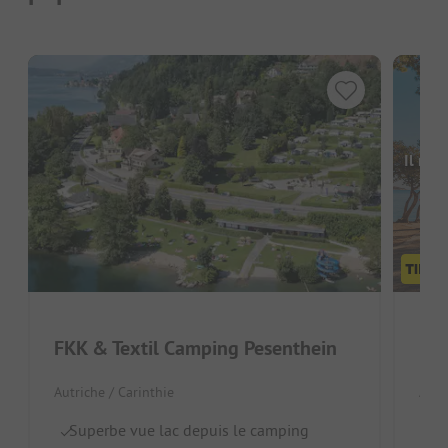
Il man
FKK & Textil Camping Pesenthein
FKK
Autriche / Carinthie
Autr
Superbe vue lac depuis le camping
Ca