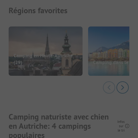
Régions favorites
Camping en Haute-Autriche
(29)
Camping dans le Tyro
Camping naturiste avec chien
Infos
en Autriche: 4 campings
sur
le tri
populaires