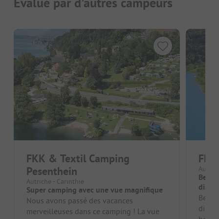
Évalué par d'autres campeurs
FKK & Textil Camping
FKK
Pesenthein
Autric
Beau 
Autriche - Carinthie
direct
Super camping avec une vue magnifique
Beau 
Nous avons passé des vacances
direct
merveilleuses dans ce camping ! La vue
beauc