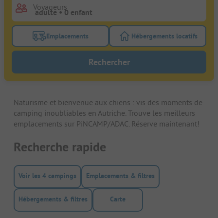
Voyageurs
Emplacements
Hébergements locatifs
Activez le bouton de filtre emplacements pour rech
Activez le bouton de
Rechercher
Naturisme et bienvenue aux chiens : vis des moments de
camping inoubliables en Autriche. Trouve les meilleurs
emplacements sur PiNCAMP/ADAC. Réserve maintenant!
Recherche rapide
Voir les 4 campings
Emplacements & filtres
Hébergements & filtres
Carte