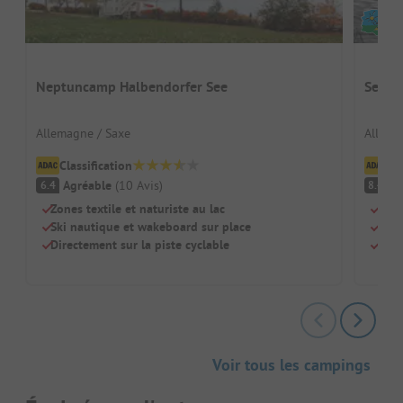
Neptuncamp Halbendorfer See
Seeca
Allemagne / Saxe
Allema
Classification
Cl
Agréable
(
10
Avis
)
Tr
6.4
8.4
Zones textile et naturiste au lac
Troi
Ski nautique et wakeboard sur place
Zone
Directement sur la piste cyclable
Vaca
Voir tous les campings