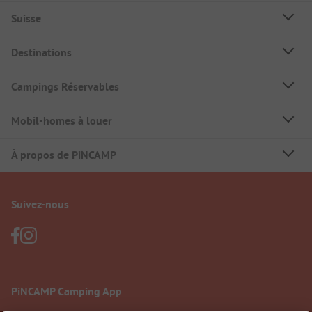
Suisse
Destinations
Campings Réservables
Mobil-homes à louer
À propos de PiNCAMP
Suivez-nous
PiNCAMP Camping App