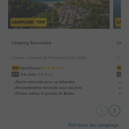
Camping Bunculuka
Campi
Croatie / Comitat de Primorje-Gorski Kotar
Croatie
Classification
Cl
Très bien
(
19
Avis
)
Tr
8.5
8.5
Havre naturiste pour se détendre
Séjo
Emplacements terrassés sous les pins
Emp
Chiens admis & proche de Baška
Gran
Voir tous les campings