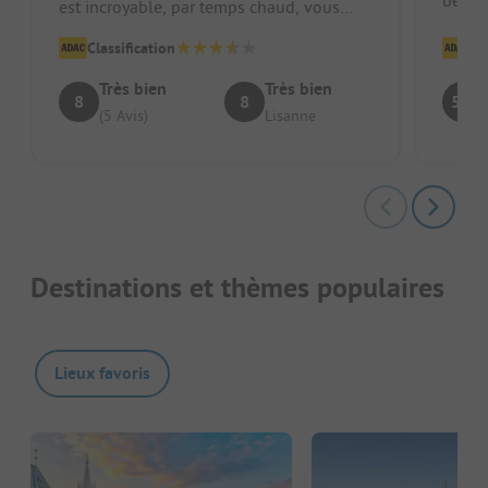
est incroyable, par temps chaud, vous
ont déj
pouvez vous rafraîchir directement dans
Classification
Cl
le...
Très bien
Très bien
8
8
5.8
(5 Avis)
Lisanne
Destinations et thèmes populaires
Lieux favoris