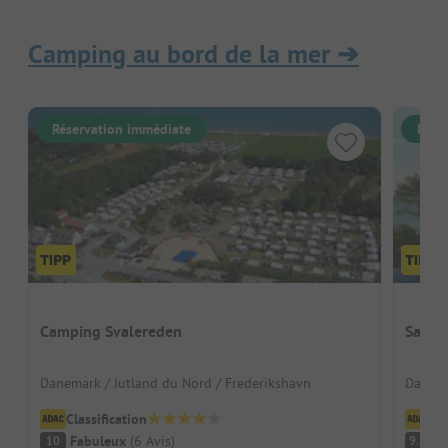
Camping au bord de la mer
➔
Réservation immédiate
Rése
Camping Svalereden
Sanne
Danemark / Jutland du Nord / Frederikshavn
Danema
Classification
Cl
Fabuleux
(
6
Avis
)
F
10
9.5