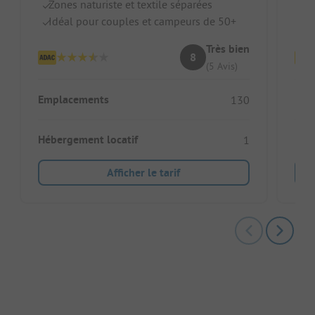
Zones naturiste et textile séparées
Pi
Idéal pour couples et campeurs de 50+
N
Très bien
8
(5 Avis)
Emplacements
Emp
130
Hébergement locatif
Héb
1
Afficher le tarif