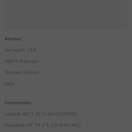
Adresse
Via Lagolo 11/C
38076 Madruzzo
Trentino-Südtirol
Italie
Coordonnées
Latitude 46° 1' 36" N (46.02689305)
Longitude 10° 59' 2" E (10.98401601)