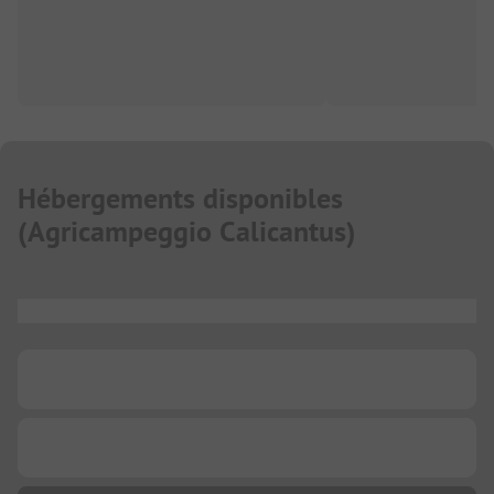
Hébergements disponibles
(
Agricampeggio Calicantus
)
...
...
...