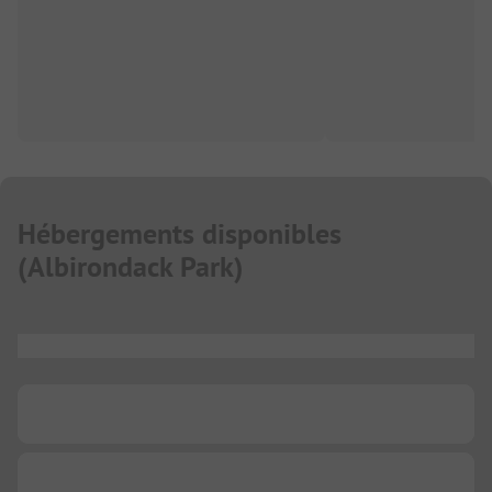
Hébergements disponibles
(
Albirondack Park
)
...
...
...