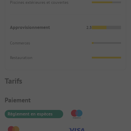
Piscines extérieures et couvertes
Approvisionnement
2.5
Commerces
Restauration
Tarifs
Informations de paiement
Paiement
Règlement en espèces