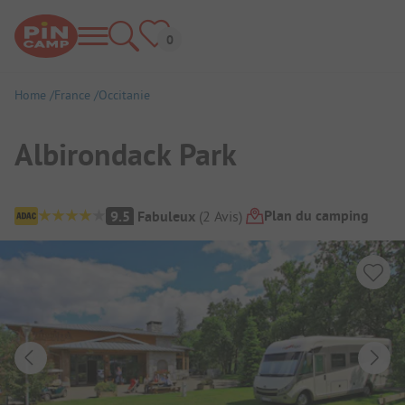
Home
France
Occitanie
Albirondack Park
Aperçu du camping
Plan du camping
9.5
Fabuleux
(
2
Avis
)