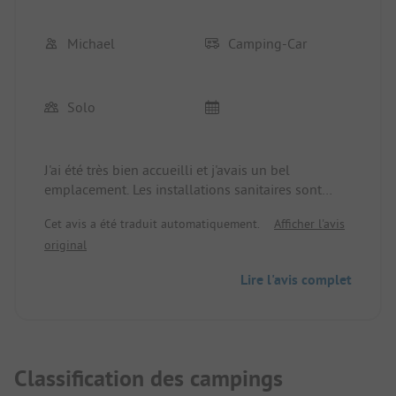
Michael
Camping-Car
Solo
J'ai été très bien accueilli et j'avais un bel
emplacement. Les installations sanitaires sont
unisexes et très propres. L'endroit est un excellent
Cet avis a été traduit automatiquement.
Afficher l'avis
point de départ pour explorer la ville avec le
original
palais et la cathédrale (patrimoine mondial!)
Lire l'avis complet
Classification des campings