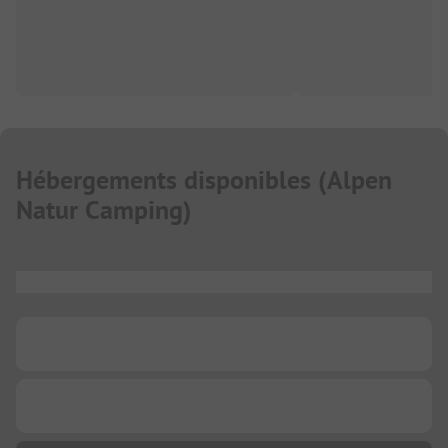
Hébergements disponibles
(
Alpen
Natur Camping
)
...
...
...