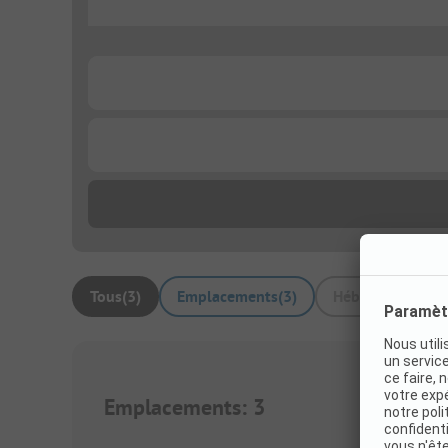
...
...
...
Tous
(
3
)
Emplacements
(
3
)
Hébergement loc
Emplacements
:
3
1/
4