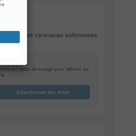
ping-cars et caravanes autonomes
ntrez vos dates de voyage pour afficher les
rix
Sélectionner des dates