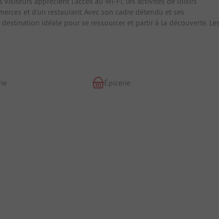
siteurs apprécient l’accès au Wi-Fi, les activités de loisirs
erces et d’un restaurant. Avec son cadre détendu et ses
destination idéale pour se ressourcer et partir à la découverte. Le
ie
Épicerie