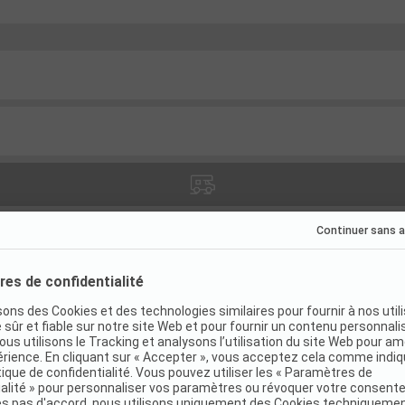
atif
(
0
)