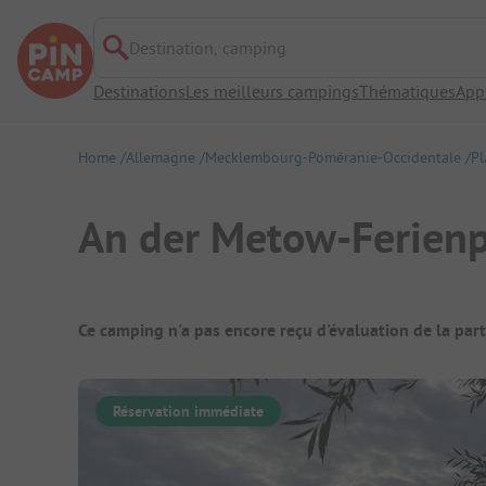
Destination, camping
Destinations
Les meilleurs campings
Thématiques
App
Home
Allemagne
Mecklembourg-Poméranie-Occidentale
Pl
An der Metow-Ferien
Aperçu du camping
Ce camping n'a pas encore reçu d'évaluation de la par
Réservation immédiate