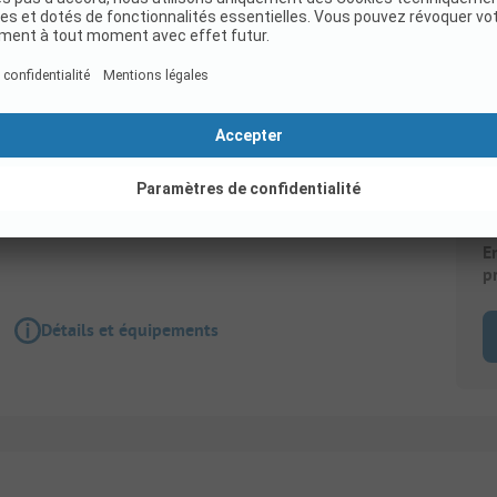
Emplacement
Emplacement petit (2,5 m de large) pour cam
E
p
Détails et équipements