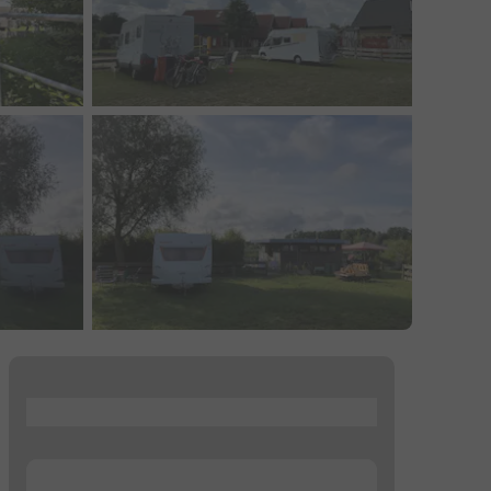
...
...