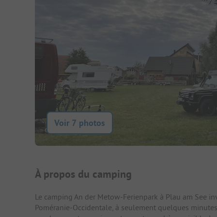
Voir 7 photos
Présentation du camping
À propos du camping
Le camping An der Metow-Ferienpark à Plau am See inv
Poméranie-Occidentale, à seulement quelques minutes d’