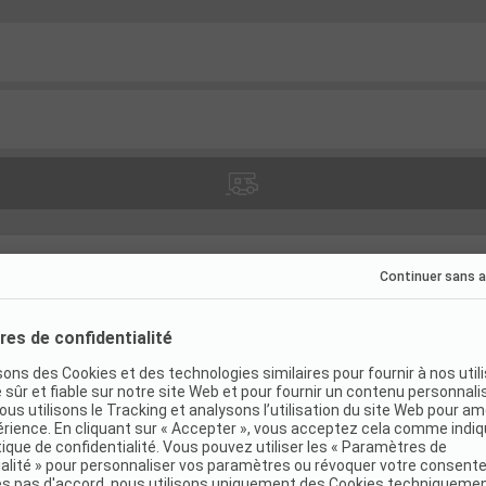
ocatifs
(
16
)