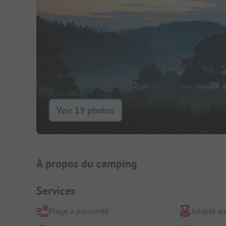
Voir 19 photos
Présentation du camping
À propos du camping
Services
Plage à proximité
Adapté au