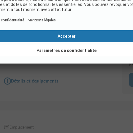
Emplacement
Lång campingtomt max 12 m
Animaux admis
E
p
Détails et équipements
Emplacement