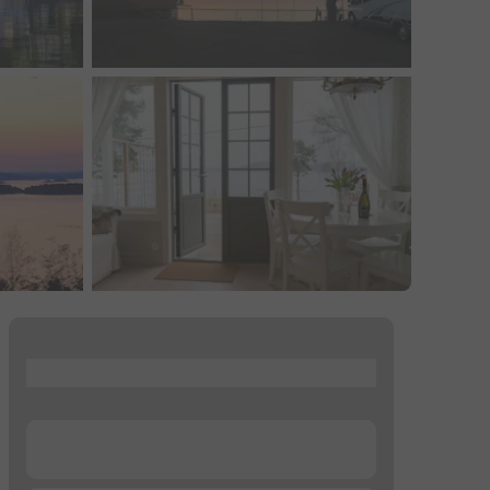
...
...