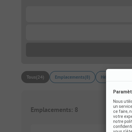
...
...
Tous
(
24
)
Emplacements
(
8
)
Hébergements l
Emplacements
:
8
1/
6