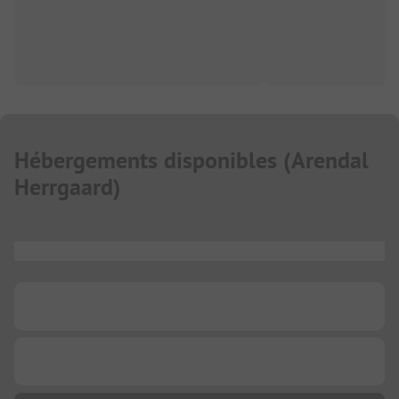
Hébergements disponibles
(
Arendal
Herrgaard
)
...
...
...