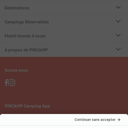
Destinations
Campings Réservables
Mobil-homes à louer
À propos de PiNCAMP
Suivez-nous
PiNCAMP Camping App
à utiliser gratuitement