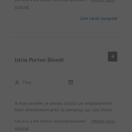
original
Lire l'avis complet
4
Istrie Porton Biondi
Tina
A mon arrivée, je devais choisir un emplacement
libre directement avec le camping-car. Les chemins
sont étroits, les emplacements sont petits et en
Cet avis a été traduit automatiquement.
Afficher l'avis
terrasse, c'est-à-dire que certains sont accessibles
original
par des marches, ce qui est mauvais pour les