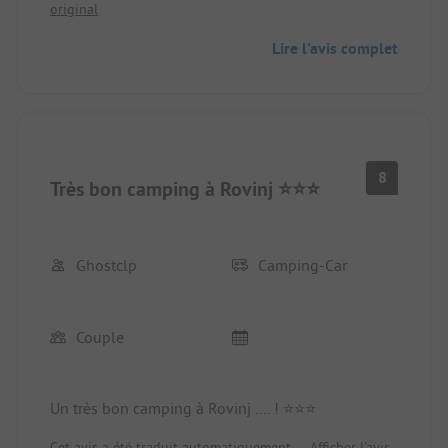
original
Lire l'avis complet
8
Très bon camping à Rovinj ⭐️⭐️⭐️
Ghostclp
Camping-Car
Couple
Un très bon camping à Rovinj .... ! ⭐️⭐️⭐️
Cet avis a été traduit automatiquement.
Afficher l'avis