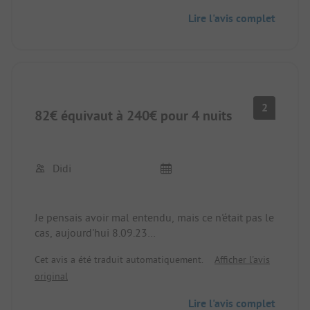
campeurs, car on se pose parfois dessus. Je ne suis
Lire l'avis complet
resté que 3 jours sur le côté de la route.
Les réductions ADAC Pincamp ne sont pas
acceptées ou seulement à partir de fin septembre
(1 semaine avant la fermeture).
2
82€ équivaut à 240€ pour 4 nuits
Didi
Je pensais avoir mal entendu, mais ce n'était pas le
cas, aujourd'hui 8.09.23
Nous sommes maintenant au camping Vestar pour
Cet avis a été traduit automatiquement.
Afficher l'avis
35€
original
4 étoiles et directement au bord de la mer
Lire l'avis complet