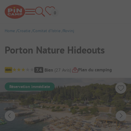
Home
Croatie
Comitat d’Istrie
Rovinj
Porton Nature Hideouts
Aperçu du camping
Plan du camping
7.4
Bien
(
27
Avis
)
Réservation immédiate