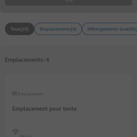
Tous
(
10
)
Emplacements
(
4
)
Hébergements locatifs
(
Emplacements
:
4
1/
2
Emplacement
Emplacement pour tente
Wi-Fi