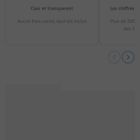
Clair et transparent
Les chiffres 
Aucun frais caché, tout est inclus
Plus de 500.0
des 12 