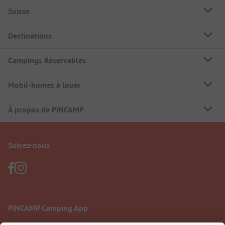
Suisse
Destinations
Campings Réservables
Mobil-homes à louer
À propos de PiNCAMP
Suivez-nous
PiNCAMP Camping App