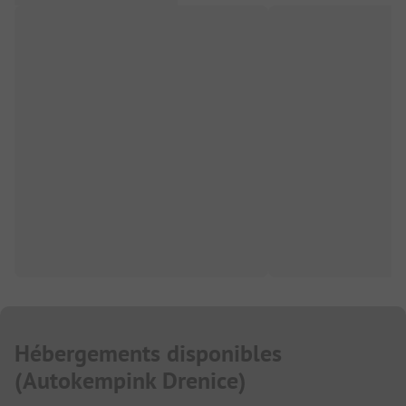
Hébergements disponibles
(
Autokempink Drenice
)