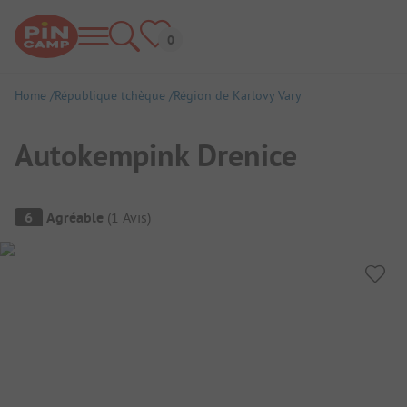
Home
République tchèque
Région de Karlovy Vary
Autokempink Drenice
Aperçu du camping
6
Agréable
(
1
Avis
)