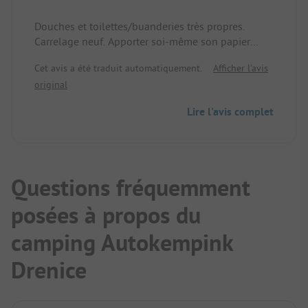
Douches et toilettes/buanderies très propres.
Carrelage neuf. Apporter soi-même son papier
toilette. Personnel parlant bien l'allemand. La piste
Cet avis a été traduit automatiquement.
Afficher l'avis
cyclable passe juste devant le camping. Peu
original
d'activité. Accès direct au lac avec possibilité de
baignade.
Lire l'avis complet
Questions fréquemment
posées à propos du
camping Autokempink
Drenice