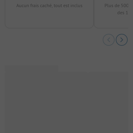
Aucun frais caché, tout est inclus
Plus de 500.0
des 12 