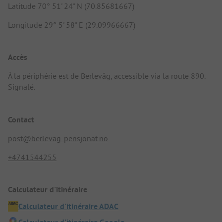
Latitude 70° 51' 24" N (70.85681667)
Longitude 29° 5' 58" E (29.09966667)
Accès
À la périphérie est de Berlevåg, accessible via la route 890.
Signalé.
Contact
post@berlevag-pensjonat.no
+4741544255
Calculateur d'itinéraire
Calculateur d'itinéraire ADAC