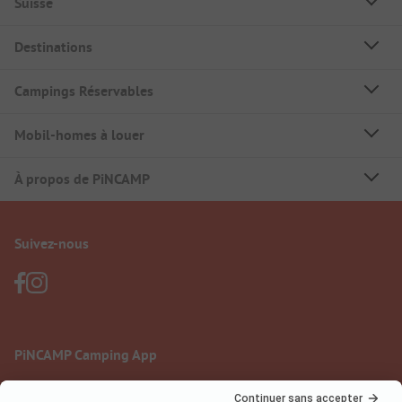
Suisse
Destinations
Campings Réservables
Mobil-homes à louer
À propos de PiNCAMP
Suivez-nous
PiNCAMP Camping App
à utiliser gratuitement