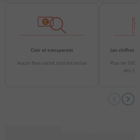
Clair et transparent
Les chiffres 
Aucun frais caché, tout est inclus
Plus de 500.0
des 12 