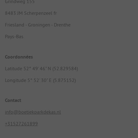
Grindweg 155
8483 JM Scherpenzeel fr
Friesland - Groningen - Drenthe
Pays-Bas
Coordonnées
Latitude 52° 49' 46" N (52.829584)
Longitude 5° 52' 30" E (5.875152)
Contact
info@boetiekparkdekas.nl
+31527261899