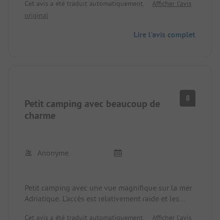
Cet avis a été traduit automatiquement.
Afficher l'avis
Les parcelles sont assez grandes, l'accès est très
original
raide. La plage est aussi super.
Un des plus beaux endroits que nous connaissons.
Lire l'avis complet
8
Petit camping avec beaucoup de
charme
Anonyme
Petit camping avec une vue magnifique sur la mer
Adriatique. L'accès est relativement raide et les
emplacements sont relativement petits, mais les
Cet avis a été traduit automatiquement.
Afficher l'avis
gestionnaires sont très sympathiques. Les