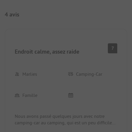
4 avis
7
Endroit calme, assez raide
Marlies
Camping-Car
Famille
Nous avons passé quelques jours avec notre
camping-car au camping, qui est un peu difficile
d'accès en raison de la pente. L'endroit est très