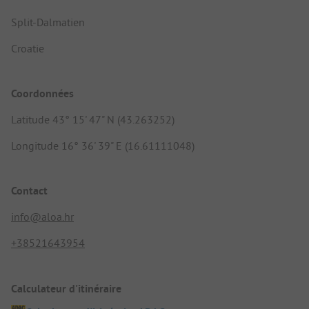
Split-Dalmatien
Croatie
Coordonnées
Latitude 43° 15' 47" N (43.263252)
Longitude 16° 36' 39" E (16.61111048)
Contact
info@aloa.hr
+38521643954
Calculateur d'itinéraire