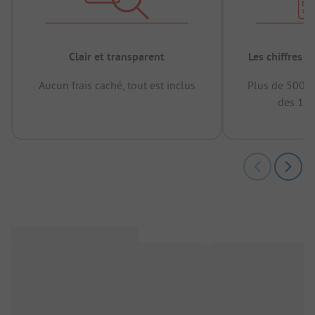
Clair et transparent
Les chiffres 
Aucun frais caché, tout est inclus
Plus de 500.0
des 12 