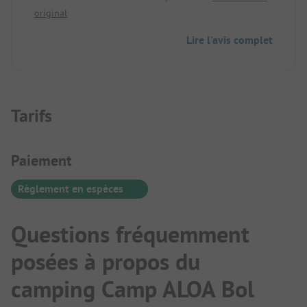
original
installations sanitaires sont un peu anciennes,
mais propres. Elles ne sont peut-être pas
Lire l'avis complet
nombreuses, mais elles sont réparties sur
l'ensemble du camping.
Tarifs
Informations de paiement
Paiement
Règlement en espèces
Questions fréquemment
posées à propos du
camping Camp ALOA Bol