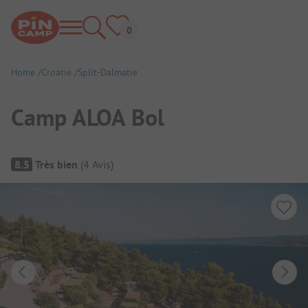
Home
Croatie
Split-Dalmatie
Camp ALOA Bol
Aperçu du camping
8.5
Très bien
(
4
Avis
)