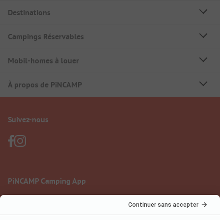
Destinations
Campings Réservables
Mobil-homes à louer
À propos de PiNCAMP
Suivez-nous
PiNCAMP Camping App
à utiliser gratuitement