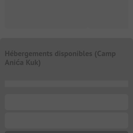
Hébergements disponibles
(
Camp
Anića Kuk
)
...
...
...