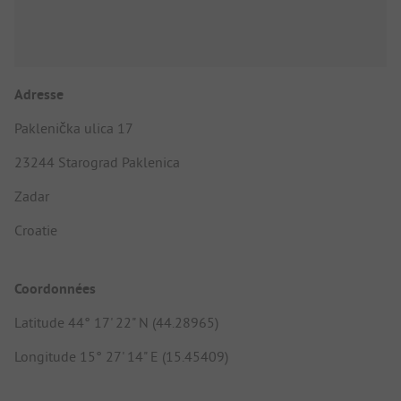
Adresse
Paklenička ulica 17
23244 Starograd Paklenica
Zadar
Croatie
Coordonnées
Latitude 44° 17' 22" N (44.28965)
Longitude 15° 27' 14" E (15.45409)