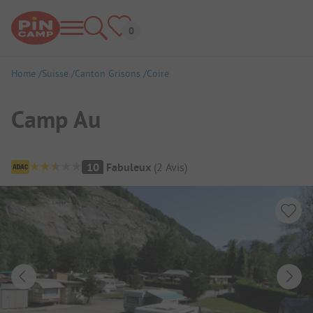
Home
Suisse
Canton Grisons
Coire
Camp Au
Aperçu du camping
10
Fabuleux
(
2
Avis
)