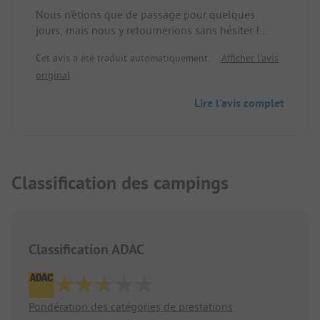
Nous n'étions que de passage pour quelques
jours, mais nous y retournerions sans hésiter !
Cet avis a été traduit automatiquement.
Afficher l'avis
Personnel très sympa, magnifiquement situé au
original
pied des Alpes et au bord du Rhin.
De beaux emplacements et de très belles
Lire l'avis complet
installations sanitaires.
Nous reviendrons certainement un jour.
Classification des campings
Classification ADAC
Pondération des catégories de prestations