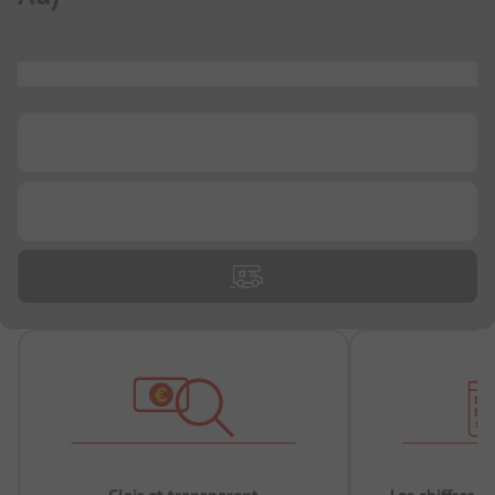
...
...
...