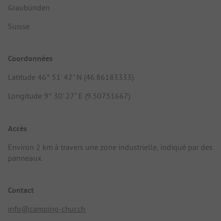
Graubünden
Suisse
Coordonnées
Latitude 46° 51' 42" N (46.86183333)
Longitude 9° 30' 27" E (9.50751667)
Accès
Environ 2 km à travers une zone industrielle, indiqué par des
panneaux.
Contact
info@camping-chur.ch