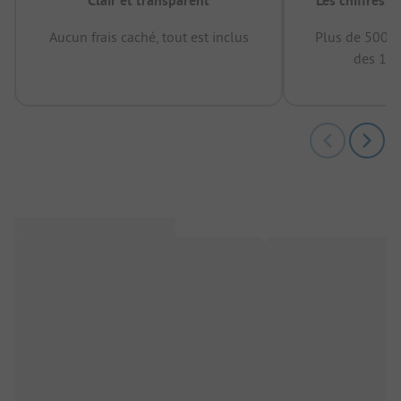
Clair et transparent
Les chiffres 
Aucun frais caché, tout est inclus
Plus de 500.0
des 12 