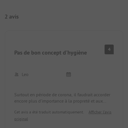
2 avis
4
Pas de bon concept d'hygiène
Leo
Surtout en période de corona, il faudrait accorder
encore plus d'importance à la propreté et aux
règles d'hygiène. Mais ici, les hommes et les
Cet avis a été traduit automatiquement.
Afficher l'avis
femmes devront aller dans une toilette. L'autre
original
étant, selon l'affichage, défectueuse. Et cela dure
depuis des semaines.