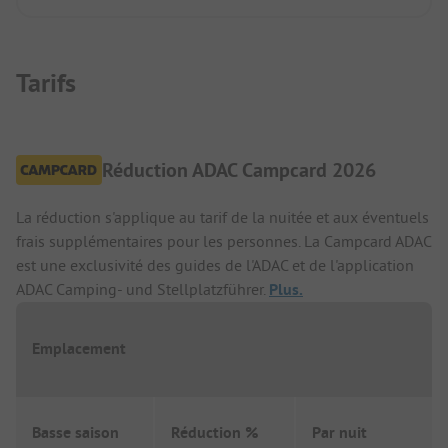
cause de la corona.
Séjour très calme et reposant.
Moins adapté aux familles avec enfants car il n'y a
qu'une très petite aire de jeux.
Tarifs
Réduction ADAC Campcard 2026
La réduction s'applique au tarif de la nuitée et aux éventuels
frais supplémentaires pour les personnes. La Campcard ADAC
est une exclusivité des guides de l'ADAC et de l'application
ADAC Camping- und Stellplatzführer.
Plus.
Emplacement
Basse saison
Réduction %
Par nuit