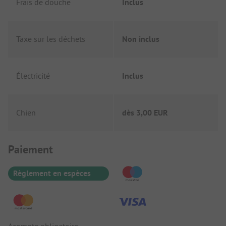
Frais de douche
Inclus
Taxe sur les déchets
Non inclus
Électricité
Inclus
Chien
dès
3,00 EUR
Informations de paiement
Paiement
Règlement en espèces