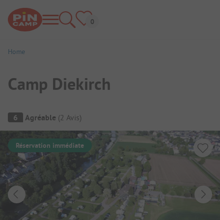
Home
Camp Diekirch
Aperçu du camping
6
Agréable
(
2
Avis
)
Réservation immédiate