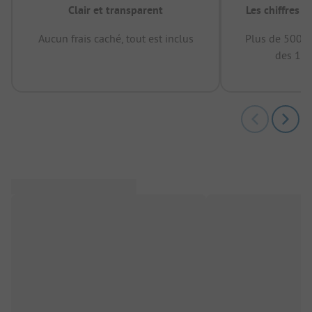
Clair et transparent
Les chiffres 
Aucun frais caché, tout est inclus
Plus de 500.0
des 12 