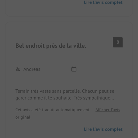
Lire l'avis complet
8
Bel endroit près de la ville.
Andreas
Terrain très vaste sans parcelle. Chacun peut se
garer comme il le souhaite. Très sympathique
exploitant. Ville accessible à pied en moins de 10
Cet avis a été traduit automatiquement.
Afficher l'avis
minutes, kilomètres de pistes cyclables asphaltées
original
des deux côtés de la rivière.
Installations sanitaires nécessitant des
Lire l'avis complet
rénovations mais correctes. Restaurant fermé à