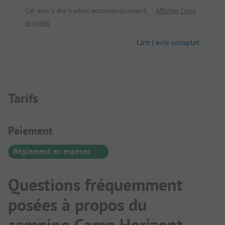
C'est toujours un plaisir de revenir.
Cet avis a été traduit automatiquement.
Afficher l'avis
original
Lire l'avis complet
Tarifs
Informations de paiement
Paiement
Règlement en espèces
Questions fréquemment
posées à propos du