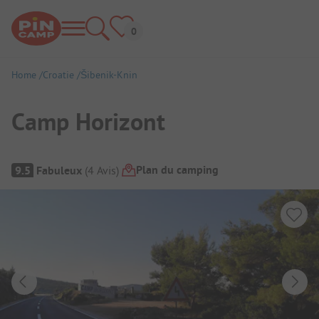
Home
Croatie
Šibenik-Knin
Camp Horizont
Aperçu du camping
Plan du camping
9.5
Fabuleux
(
4
Avis
)