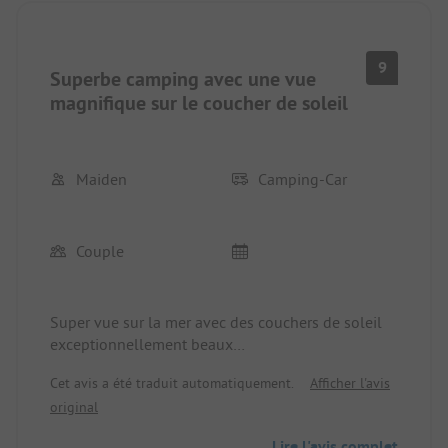
9
Superbe camping avec une vue
magnifique sur le coucher de soleil
Maiden
Camping-Car
Couple
Super vue sur la mer avec des couchers de soleil
exceptionnellement beaux
Un public cool
Cet avis a été traduit automatiquement.
Afficher l'avis
Des hôtes super sympathiques et serviables
original
Belle promenade directement au bord de la mer
vers la belle vieille ville de Primosten (environ 5
Lire l'avis complet