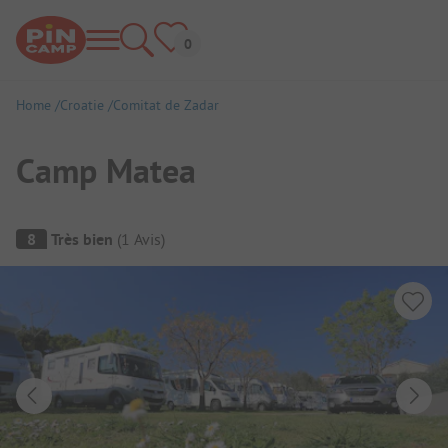
Home
Croatie
Comitat de Zadar
Camp Matea
Aperçu du camping
8
Très bien
(
1
Avis
)