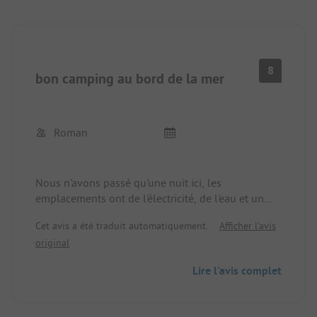
8
bon camping au bord de la mer
Roman
Nous n'avons passé qu'une nuit ici, les
emplacements ont de l'électricité, de l'eau et un
peu d'ombre. Ils sont tous assez proches les uns
Cet avis a été traduit automatiquement.
Afficher l'avis
des autres, ce qui ne nous a pas dérangés puisque
original
nous n'avons passé qu'une nuit. Il y a une cuisine à
usage général, les douches et les toilettes sont
Lire l'avis complet
très propres et bien rangées. Nous étions quatre
plus deux chiens avec un camping-car long et
avons payé près de 40 euros.... je ne peux que