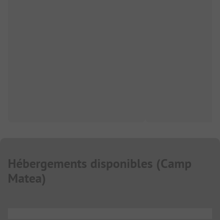
Hébergements disponibles
(
Camp
Matea
)
...