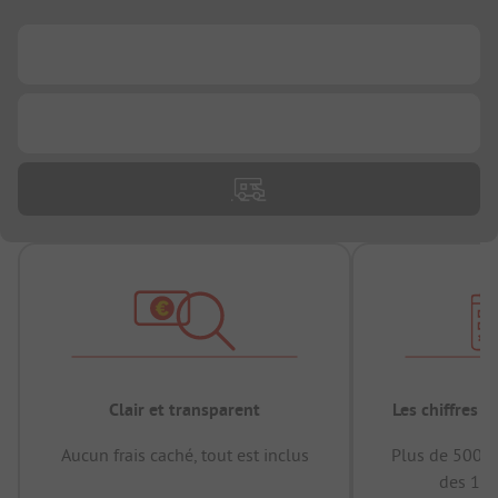
...
...
Clair et transparent
Les chiffres 
Aucun frais caché, tout est inclus
Plus de 500.0
des 12 