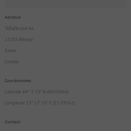
Adresse
Težački put 66
23205 Bibinje
Zadar
Croatie
Coordonnées
Latitude 44° 3' 23" N (44.05666)
Longitude 15° 17' 29" E (15.29162)
Contact