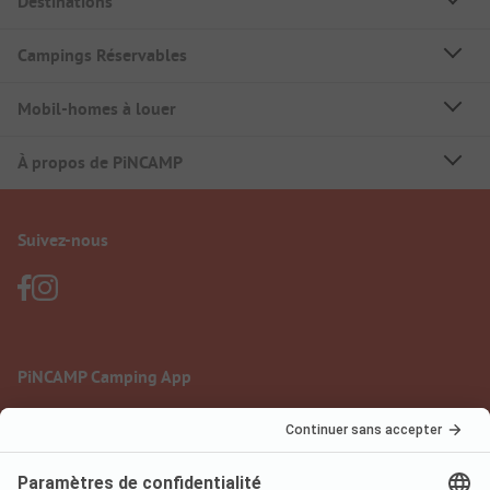
Destinations
Campings Réservables
Mobil-homes à louer
À propos de PiNCAMP
Suivez-nous
PiNCAMP Camping App
à utiliser gratuitement