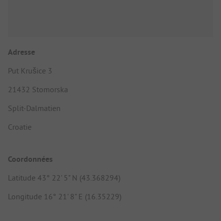
Adresse
Put Krušice 3
21432 Stomorska
Split-Dalmatien
Croatie
Coordonnées
Latitude 43° 22' 5" N (43.368294)
Longitude 16° 21' 8" E (16.35229)