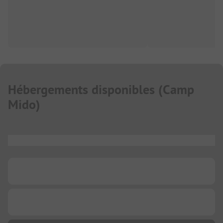
Hébergements disponibles
(
Camp
Mido
)
...
...
...