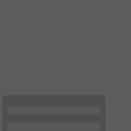
...
...