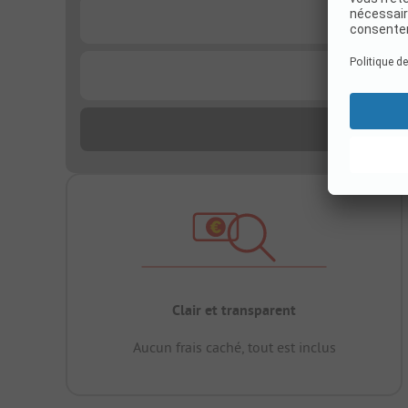
...
...
Clair et transparent
Aucun frais caché, tout est inclus