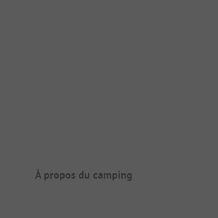
Présentation du camping
À propos du camping