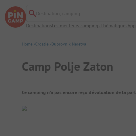
Destination, camping
Destinations
Les meilleurs campings
Thématiques
App
Home
Croatie
Dubrovnik-Neretva
Camp Polje Zaton
Aperçu du camping
Ce camping n'a pas encore reçu d'évaluation de la par