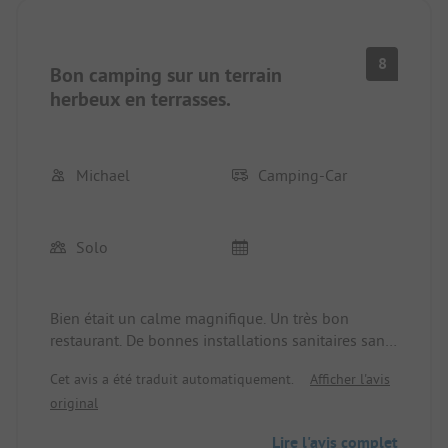
8
Bon camping sur un terrain
herbeux en terrasses.
Michael
Camping-Car
Solo
Bien était un calme magnifique. Un très bon
restaurant. De bonnes installations sanitaires sans
frais supplémentaires. Le tout avec un
Cet avis a été traduit automatiquement.
Afficher l'avis
déroulement sans complications ... !
original
Lire l'avis complet