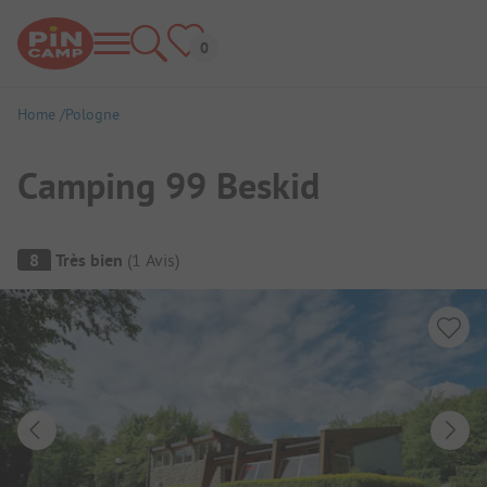
Home
Pologne
Camping 99 Beskid
Aperçu du camping
8
Très bien
(
1
Avis
)