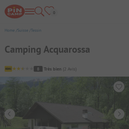
Home
Suisse
Tessin
Camping Acquarossa
Aperçu du camping
8
Très bien
(
2
Avis
)