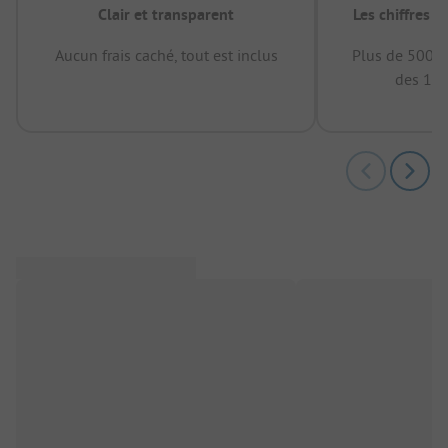
Clair et transparent
Les chiffres 
Aucun frais caché, tout est inclus
Plus de 500.0
des 12 