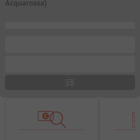
Acquarossa
)
...
...
...