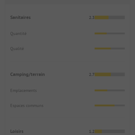
gamme prendront le camping 4 étoiles d'à côté,
mais à moins de 1000 euros la semaine, il n'y a
rien à faire en été.
Sanitaires
2.3
Quantité
Qualité
Camping/terrain
2.7
Emplacements
Espaces communs
Loisirs
1.2