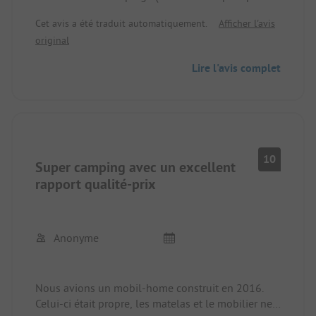
une piste cyclable) et est très calme.
Cet avis a été traduit automatiquement.
Afficher l'avis
Malheureusement, la plage ne correspondait pas à
original
nos attentes (trop plate et trop semblable à du
coton) et il y avait trop de moustiques.
Lire l'avis complet
10
Super camping avec un excellent
rapport qualité-prix
Anonyme
Nous avions un mobil-home construit en 2016.
Celui-ci était propre, les matelas et le mobilier ne