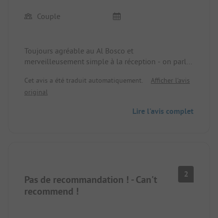
Couple
Toujours agréable au Al Bosco et
merveilleusement simple à la réception - on parle
allemand.
Cet avis a été traduit automatiquement.
Afficher l'avis
40€ par nuit pour une place avec électricité en
original
haute saison, c'est tout à fait correct. Les sanitaires
sont très grands et propres. Bon restaurant de
Lire l'avis complet
poisson sur la plage. Pain et autres disponibles
directement sans réservation. Bar avec vue sur
l'Adriatique. Nous reviendrons avec plaisir - déjà
pour la troisième fois.
2
Pas de recommandation ! - Can't
recommend !