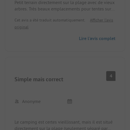
Petit terrain directement sur la plage avec de vieux
et qui souhaite camper à bas prix est bien placé ici.
arbres. Très beaux emplacements pour tentes sur
En revanche, celui qui attache une grande
différentes terrasses surélevées. Mobilhomes
importance à l'hygiène et à un terrain bien
Cet avis a été traduit automatiquement.
Afficher l'avis
neufs. Belle plage de sable avec ponton de
entretenu,
original
baignade. Restaurant, marché et location de vélos.
Une alternative reposante aux immenses
Lire l'avis complet
"emplacements de luxe" de Grado-Pineta.
4
Simple mais correct
Anonyme
Le camping est certes vieillissant, mais il est situé
directement sur la plage (seulement séparé par