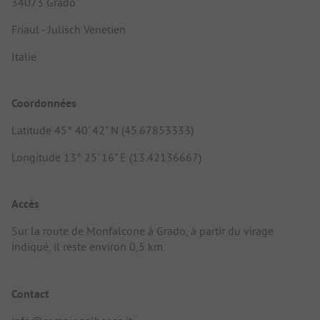
34073 Grado
Friaul - Julisch Venetien
Italie
Coordonnées
Latitude 45° 40' 42" N (45.67853333)
Longitude 13° 25' 16" E (13.42136667)
Accès
Sur la route de Monfalcone à Grado, à partir du virage
indiqué, il reste environ 0,5 km.
Contact