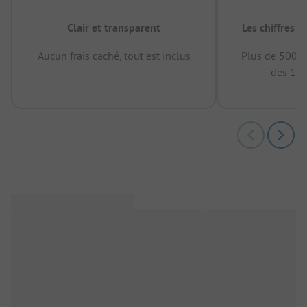
Clair et transparent
Les chiffres 
Aucun frais caché, tout est inclus
Plus de 500.0
des 12 