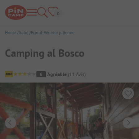
Home
Italie
Frioul-Vénétie julienne
Camping al Bosco
Aperçu du camping
6
Agréable
(
11
Avis
)