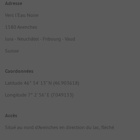
Adresse
Vers l'Eau Noire
1580 Avenches
Jura - Neuchâtel - Fribourg - Vaud
Suisse
Coordonnées
Latitude 46° 54' 13" N (46.903618)
Longitude 7° 2' 56" E (7.049133)
Accès
Situé au nord d'Avenches en direction du lac, fléché.