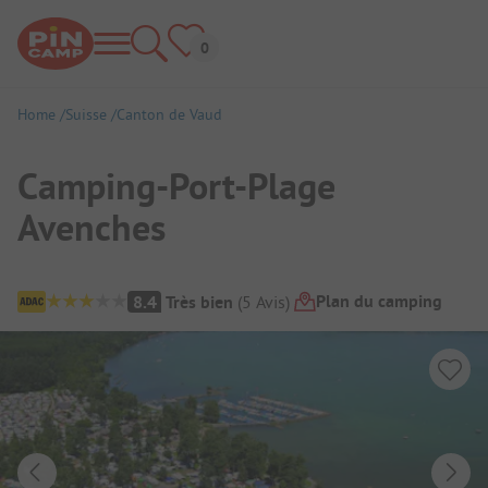
Home
Suisse
Canton de Vaud
Camping-Port-Plage
Avenches
Aperçu du camping
Plan du camping
8.4
Très bien
(
5
Avis
)