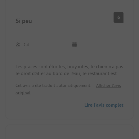
6
Si peu
Gd
Les places sont étroites, bruyantes, le chien n'a pas
le droit d'aller au bord de l'eau, le restaurant est
bon mais les temps d'attente sont longs, le
Cet avis a été traduit automatiquement.
Afficher l'avis
magasin nous propose des snacks.
original
Lire l'avis complet