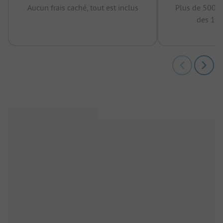
Aucun frais caché, tout est inclus
Plus de 500.0
des 12 