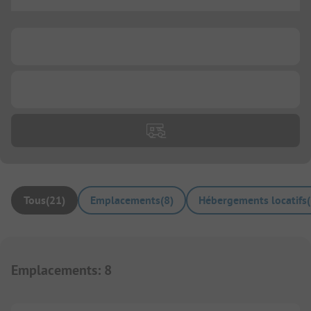
...
...
...
Tous
(
21
)
Emplacements
(
8
)
Hébergements locatifs
(
Emplacements
:
8
1/
5