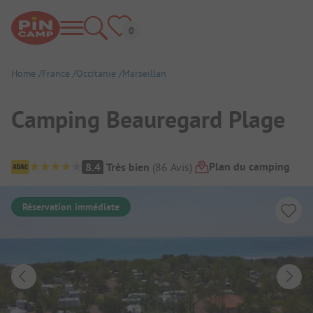
Home
France
Occitanie
Marseillan
Camping Beauregard Plage
Aperçu du camping
Plan du camping
8.4
Très bien
(
86
Avis
)
Réservation immédiate