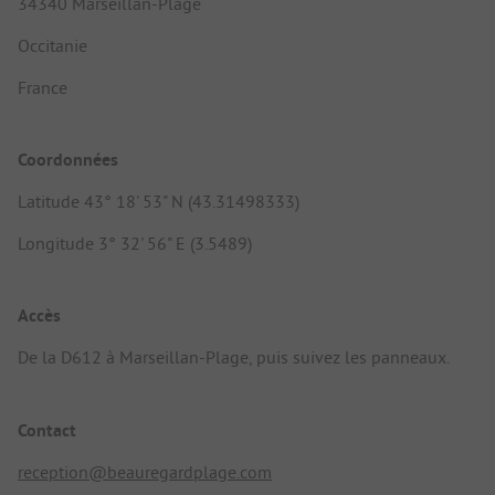
34340 Marseillan-Plage
Occitanie
France
Coordonnées
Latitude 43° 18' 53" N (43.31498333)
Longitude 3° 32' 56" E (3.5489)
Accès
De la D612 à Marseillan-Plage, puis suivez les panneaux.
Contact
reception@beauregardplage.com