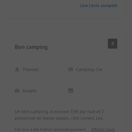
quelques jours.
Lire l'avis complet
8
Bon camping
Thomas
Camping-Car
Couple
Un bon camping. A environ 35€ par nuit et 2
personnes en basse saison, c'est correct. Les
emplacements sont disposés en terrasses et
Cet avis a été traduit automatiquement.
Afficher l'avis
largement délimités par des oliviers. Le chemin