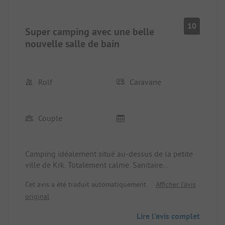
10
Super camping avec une belle
nouvelle salle de bain
Rolf
Caravane
Couple
Camping idéalement situé au-dessus de la petite
ville de Krk. Totalement calme. Sanitaire
confortable et chic.
Cet avis a été traduit automatiquement.
Afficher l'avis
Grands emplacements ensoleillés. Tout est très
original
bien entretenu Avec ACSI 25.- €.
Lire l'avis complet