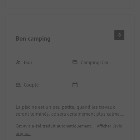
8
Bon camping
Jadi
Camping-Car
Couple
La piscine est un peu petite, quand les travaux
seront terminés, ce sera certainement plus calme.
Le chef est très aimable, gentil et bavard. Le
Cet avis a été traduit automatiquement.
Afficher l'avis
magasin pour faire des achats est inutile, on n'y
original
trouve rien. Sinon, tout à fait correct pour