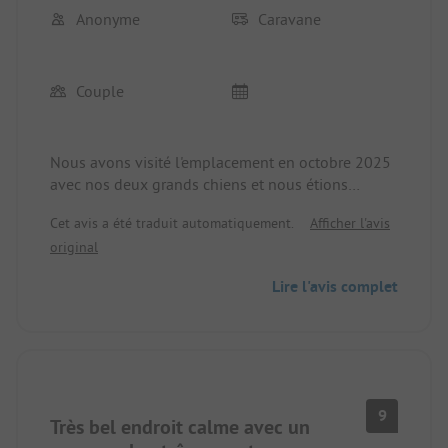
Anonyme
Caravane
Couple
Nous avons visité l'emplacement en octobre 2025
avec nos deux grands chiens et nous étions
extrêmement satisfaits.
Cet avis a été traduit automatiquement.
Afficher l'avis
Notre emplacement était plus que suffisant et
original
gravillonné, cela ne plaira peut-être pas à tout le
monde, mais à nous, si. Il n'y a pas de saleté dans
Lire l'avis complet
le camping-car, même sous la pluie.
L'accueil était très sympathique, l'état de
l'ensemble de l'emplacement, en particulier des
sanitaires, était au-dessus de tout soupçon.
Juste près de l'emplacement, il y a de bonnes
possibilités pour promener les chiens.
9
Très bel endroit calme avec un
Les deux piscines n'étaient pas chauffées en