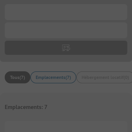
...
...
Tous
(
7
)
Emplacements
(
7
)
Hébergement locatif
(
0
)
Emplacements
:
7
1/
5