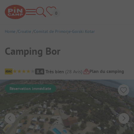
Home
Croatie
Comitat de Primorje-Gorski Kotar
Camping Bor
Aperçu du camping
Plan du camping
8.4
Très bien
(
28
Avis
)
Réservation immédiate