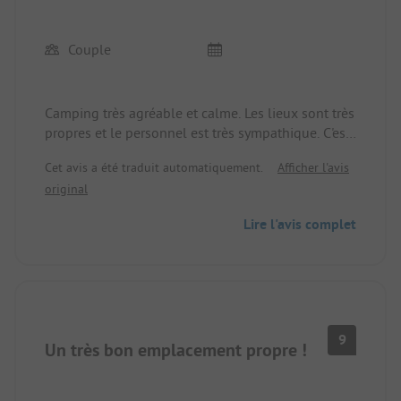
vous, nous vous recommandons vivement cet
endroit. Nous nous sommes complètement sentis
Couple
chez nous et reviendrons avec plaisir!
Camping très agréable et calme. Les lieux sont très
propres et le personnel est très sympathique. C'est
exactement ce que nous recherchions. Pas
Cet avis a été traduit automatiquement.
Afficher l'avis
d'animations, donc c'est très reposant. Une petite
original
piscine invite à se rafraîchir. Le matin, des pains
sont disponibles et on peut acheter de l'huile
Lire l'avis complet
d'olive et du vin faits maison.
9
Un très bon emplacement propre !