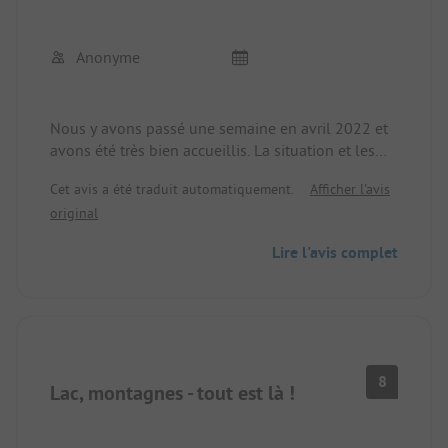
Anonyme
Nous y avons passé une semaine en avril 2022 et
avons été très bien accueillis. La situation et les
possibilités de loisirs sont superbes et nous nous
Cet avis a été traduit automatiquement.
Afficher l'avis
sommes sentis très à l'aise et très bien encadrés. A
original
tout moment à nouveau
Lire l'avis complet
8
Lac, montagnes - tout est là !