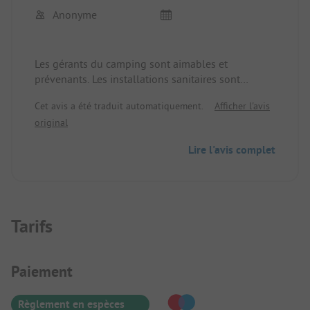
Anonyme
Les gérants du camping sont aimables et
prévenants. Les installations sanitaires sont
modernes et propres. Ceux qui dorment sous la
Cet avis a été traduit automatiquement.
Afficher l'avis
tente et qui sont sensibles au bruit pourraient être
original
dérangés par l'autoroute en cas de vent
défavorable.
Lire l'avis complet
Tarifs
Informations de paiement
Paiement
Règlement en espèces