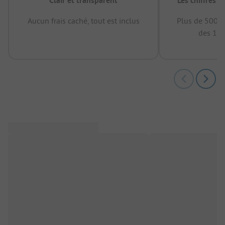
Clair et transparent
Les chiffres 
Aucun frais caché, tout est inclus
Plus de 500.0
des 12 