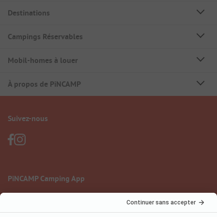
Destinations
Campings Réservables
Mobil-homes à louer
À propos de PiNCAMP
Suivez-nous
PiNCAMP Camping App
à utiliser gratuitement