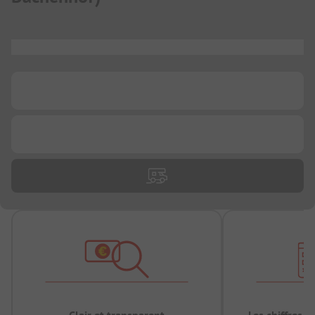
...
...
...