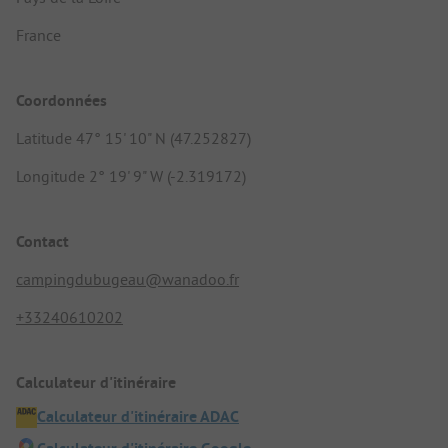
France
Coordonnées
Latitude 47° 15' 10" N (47.252827)
Longitude 2° 19' 9" W (-2.319172)
Contact
campingdubugeau@wanadoo.fr
+33240610202
Calculateur d'itinéraire
Calculateur d'itinéraire ADAC