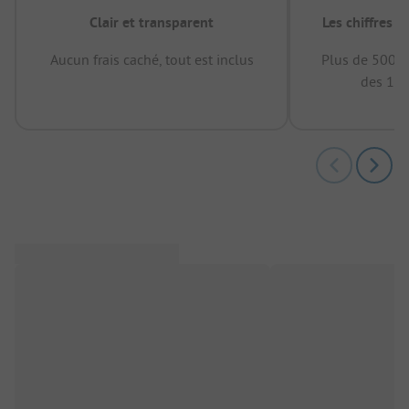
Clair et transparent
Les chiffres 
Aucun frais caché, tout est inclus
Plus de 500.0
des 12 