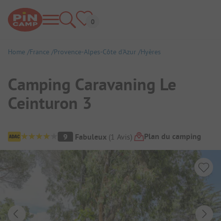
Home
France
Provence-Alpes-Côte d'Azur
Hyères
Camping Caravaning Le
Ceinturon 3
Aperçu du camping
Plan du camping
9
Fabuleux
(
1
Avis
)