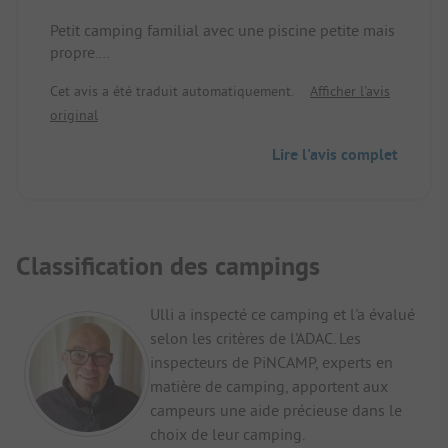
Petit camping familial avec une piscine petite mais
propre.
En dehors de la haute saison, pas de magasin ni
Cet avis a été traduit automatiquement.
Afficher l'avis
d'animation. Pour aller à la plage, il faut traverser
original
la route côtière, un feu pour piétons est installé à
cet effet.
Lire l'avis complet
Petite aire de jeux bien entretenue pour les
enfants.
WiFi disponible de manière limitée.
Propriétaires très chaleureux et aimables. Nous y
sommes déjà allés trois fois
Classification des campings
Ulli a inspecté ce camping et l'a évalué
selon les critères de l'ADAC. Les
inspecteurs de PiNCAMP, experts en
matière de camping, apportent aux
campeurs une aide précieuse dans le
choix de leur camping.