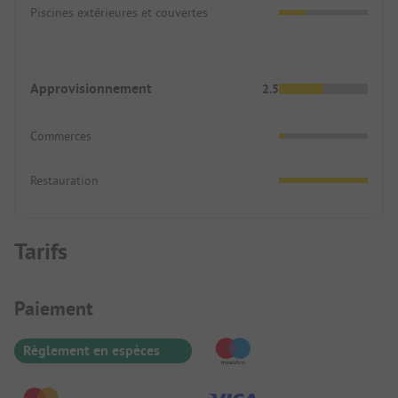
Piscines extérieures et couvertes
Approvisionnement
2.5
Commerces
Restauration
Tarifs
Informations de paiement
Paiement
Règlement en espèces