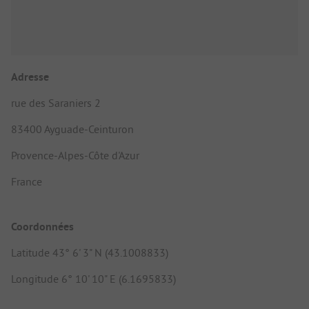
Adresse
rue des Saraniers 2
83400 Ayguade-Ceinturon
Provence-Alpes-Côte d'Azur
France
Coordonnées
Latitude 43° 6' 3" N (43.1008833)
Longitude 6° 10' 10" E (6.1695833)