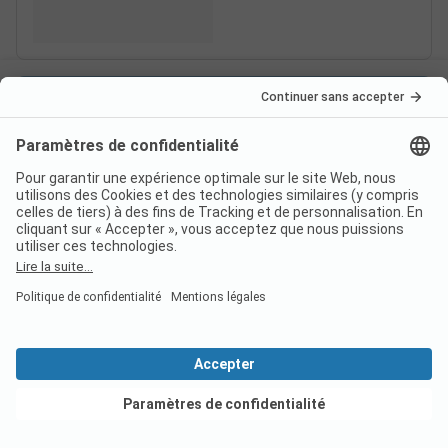
Voir les offres
France
Italie
Croatie
Allemagne
Suisse
Destinations