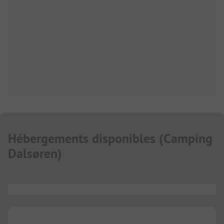
Hébergements disponibles
(
Camping
Dalsøren
)
...
...