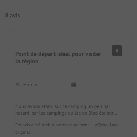
8 avis
8
Point de départ idéal pour visiter
la région
Holger
Nous avons atterri sur ce camping un peu par
hasard, car les campings du lac de Bled étaient
bondés. C'est une bonne chose que nous soyons
Cet avis a été traduit automatiquement.
Afficher l'avis
arrivés ici par hasard. Le camping est très bien
original
situé au bord d'une rivière, les installations