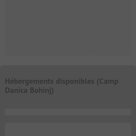
Hébergements disponibles
(
Camp
Danica Bohinj
)
...
...