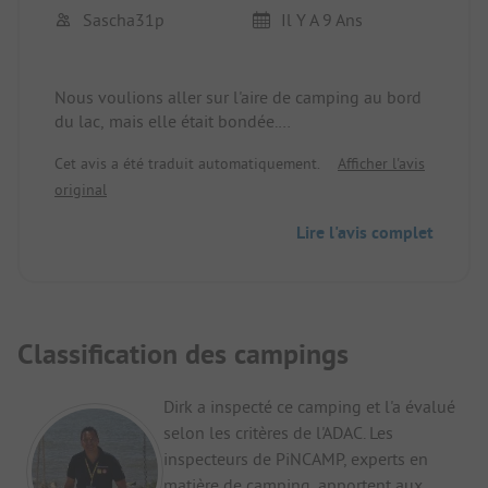
Sascha31p
Il Y A 9 Ans
Nous voulions aller sur l'aire de camping au bord
du lac, mais elle était bondée.
Nous avons alors opté pour ce camping et nous
Cet avis a été traduit automatiquement.
Afficher l'avis
avons été totalement enthousiasmés. Les
original
installations sanitaires sont 1A+ :-)
Tout est neuf et très moderne.
Lire l'avis complet
Le camping est très beau et calme et le point fort
est la rivière qui se trouve sur le camping et dans
laquelle on peut aussi se baigner !
Classification des campings
Dirk a inspecté ce camping et l'a évalué
selon les critères de l'ADAC. Les
inspecteurs de PiNCAMP, experts en
matière de camping, apportent aux