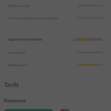
Spots naturels
Piscines extérieures et couvertes
Approvisionnement
2.2
Commerces
Restauration
Tarifs
Informations de paiement
Paiement