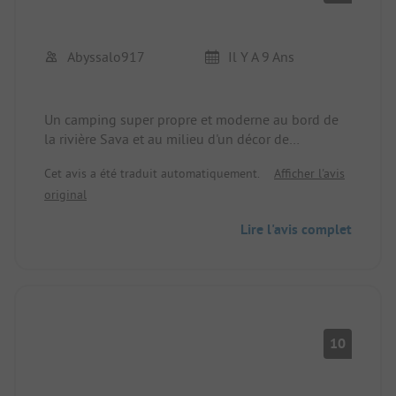
Abyssalo917
Il Y A 9 Ans
Un camping super propre et moderne au bord de
la rivière Sava et au milieu d'un décor de
montagne idyllique.
Cet avis a été traduit automatiquement.
Afficher l'avis
original
Lire l'avis complet
10