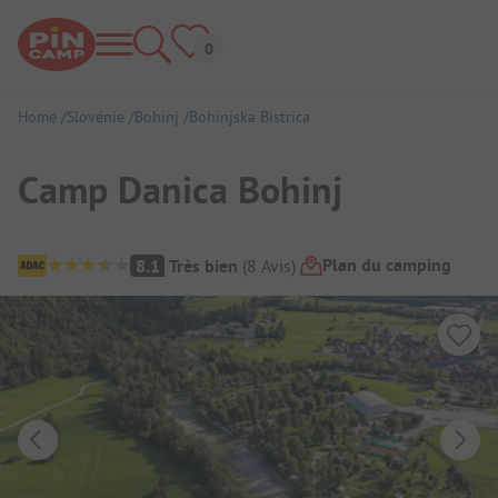
Home
Slovénie
Bohinj
Bohinjska Bistrica
Camp Danica Bohinj
Aperçu du camping
Plan du camping
8.1
Très bien
(
8
Avis
)