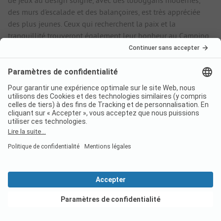
des murs d'escalade et des balançoires, est très appréciée
des plus jeunes. Ceux qui recherchent la paix et la
tranquillité trouveront également leur bonheur au Camping
Danica. À la réception, vous pouvez réserver un massage
agréable. Le camping est également connu pour son
excellent service à destination des cyclistes. Vous recevrez
des suggestions de visites guidées, des boissons et des
barres de céréales pour sportifs ainsi que des outils pour les
petites réparations sur place.
Questions fréquemment
posées à propos du
camping Camp Danica
Bohinj
Voir les offres