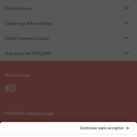
Destinations
Campings Réservables
Mobil-homes à louer
À propos de PiNCAMP
Suivez-nous
PiNCAMP Camping App
à utiliser gratuitement