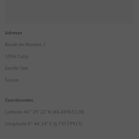
Adresse
Route de Moratel 2
1096 Cully
Genfer See
Suisse
Coordonnées
Latitude 46° 29' 22" N (46.48965128)
Longitude 6° 44' 14" E (6.73729917)