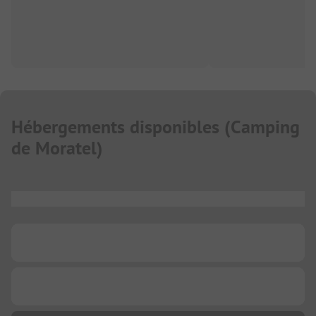
Hébergements disponibles
(
Camping
de Moratel
)
...
...
...