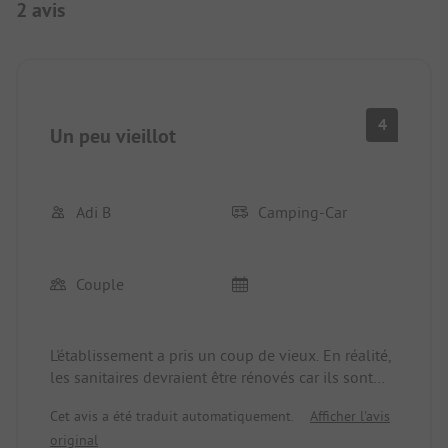
2 avis
4
Un peu vieillot
Adi B
Camping-Car
Couple
L'établissement a pris un coup de vieux. En réalité,
les sanitaires devraient être rénovés car ils sont
très obsolètes. Le personnel était aimable, il y a un
Cet avis a été traduit automatiquement.
Afficher l'avis
petit supermarché avec les produits essentiels,
original
une pizzeria sympathique et de grands