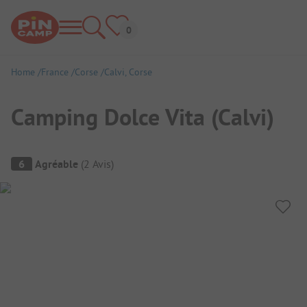
Home
France
Corse
Calvi, Corse
Camping Dolce Vita (Calvi)
Aperçu du camping
6
Agréable
(
2
Avis
)