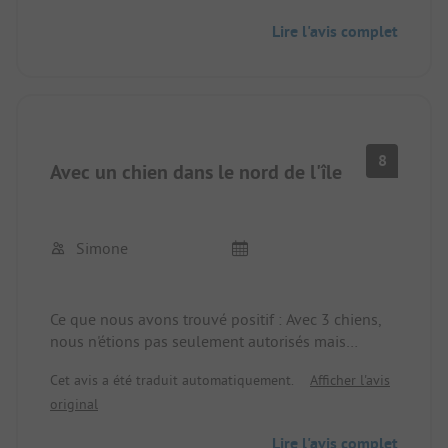
emplacements avec électricité et eau sur place. En
Lire l'avis complet
raison de son emplacement, un deux-roues ou une
voiture est absolument nécessaire. Le bruit des
avions est limité à quelques vols par jour et est
déjà connu. La plage est correcte, mais il n'y a
aucun bar ou autre service...
8
Avec un chien dans le nord de l'île
Simone
Ce que nous avons trouvé positif : Avec 3 chiens,
nous n'étions pas seulement autorisés mais
bienvenus, la mer est juste devant nous, il y a
Cet avis a été traduit automatiquement.
Afficher l'avis
beaucoup d'espace, on peut bien manger. Négatif :
original
le bruit des avions et le bruit des trains qui
passent sur le pont. Les installations sanitaires
Lire l'avis complet