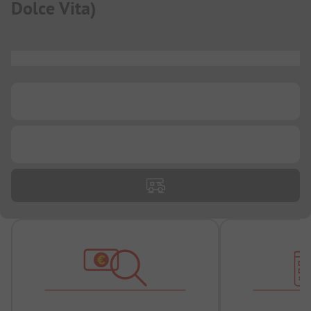
Dolce Vita
)
...
...
...