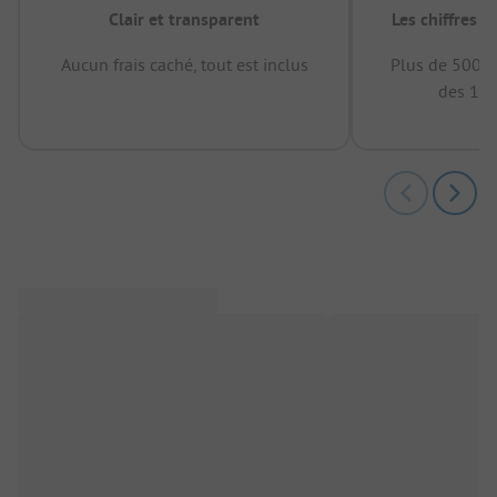
Clair et transparent
Les chiffres 
Aucun frais caché, tout est inclus
Plus de 500.0
des 12 