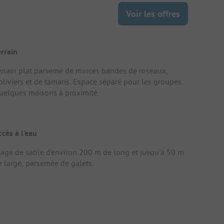
Voir les offres
errain
errain plat parsemé de minces bandes de roseaux,
oliviers et de tamaris. Espace séparé pour les groupes.
uelques maisons à proximité.
ccès à l'eau
lage de sable d'environ 200 m de long et jusqu'à 50 m
e large, parsemée de galets.