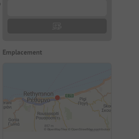
à
...
Emplacement