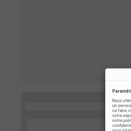
...
...