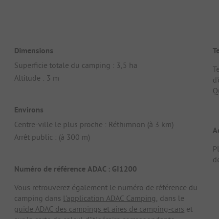
Dimensions
T
Superficie totale du camping : 3,5 ha
T
Altitude : 3 m
d'
Q
Environs
Centre-ville le plus proche : Réthimnon (à 3 km)
A
Arrêt public : (à 300 m)
P
d
Numéro de référence ADAC : GI1200
Vous retrouverez également le numéro de référence du
camping dans
l'application ADAC Camping
, dans le
guide ADAC des campings et aires de camping-cars
et