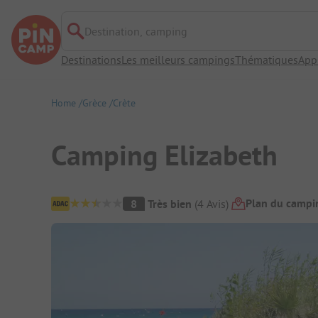
Destination, camping
Destinations
Les meilleurs campings
Thématiques
App
Home
Grèce
Crète
Camping Elizabeth
Aperçu du camping
Plan du campi
8
Très bien
(
4
Avis
)