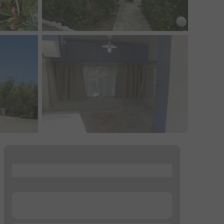
...
...