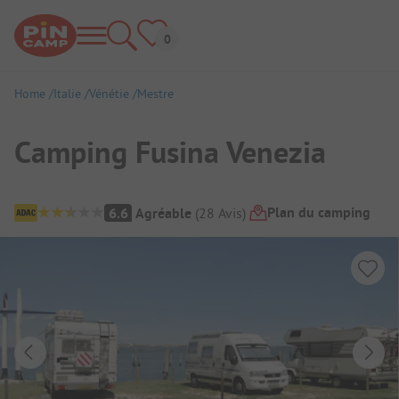
Home
Italie
Vénétie
Mestre
Camping Fusina Venezia
Aperçu du camping
Plan du camping
6.6
Agréable
(
28
Avis
)