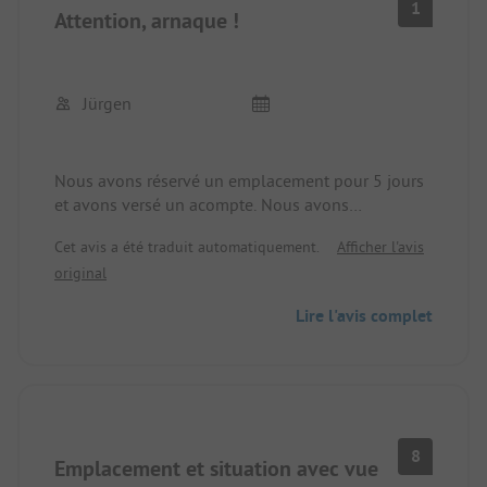
1
Attention, arnaque !
Jürgen
Nous avons réservé un emplacement pour 5 jours
et avons versé un acompte. Nous avons
malheureusement dû annuler, ce qui, selon les
Cet avis a été traduit automatiquement.
Afficher l'avis
conditions du camping, est possible sans
original
problème. Cependant, à ce jour, nous n'avons
toujours pas reçu le remboursement de l'acompte,
Lire l'avis complet
les e-mails sont ignorés et aucune réponse n'est
donnée. Pour moi, ce comportement est
inacceptable.
8
Emplacement et situation avec vue