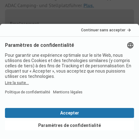
ADAC Camping- und Stellplatzführer.
Plus.
Emplacement
Basse saison
Réduction %
Par nuit
Dès
38,00 EUR
02/01
-
01/04
-
25%
Dès
28,50 EUR
Dès
38,00 EUR
08/04
-
20/05
-
25%
Dès
28,50 EUR
Voir les offres
Dès
38,00 EUR
03/06
-
30/06
-
25%