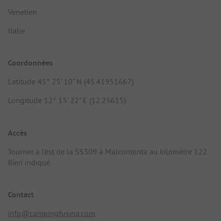
Venetien
Italie
Coordonnées
Latitude 45° 25' 10" N (45.41951667)
Longitude 12° 15' 22" E (12.25615)
Accès
Tourner à l'est de la SS309 à Malcontenta au kilomètre 122.
Bien indiqué.
Contact
info@campingfusina.com