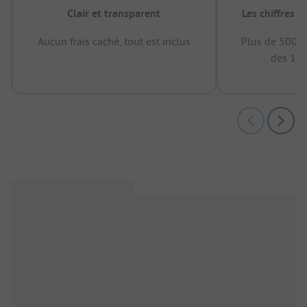
Clair et transparent
Les chiffres 
Aucun frais caché, tout est inclus
Plus de 500.0
des 12 