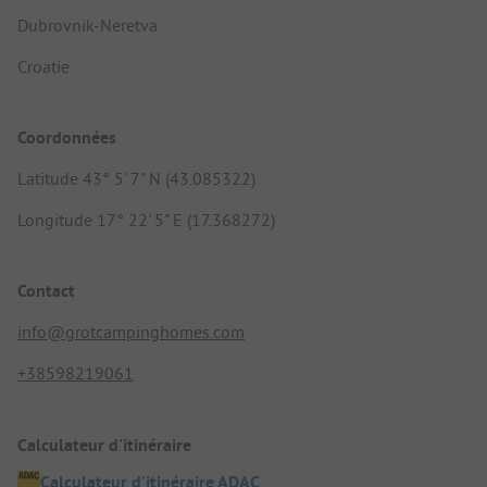
Dubrovnik-Neretva
Croatie
Coordonnées
Latitude 43° 5' 7" N (43.085322)
Longitude 17° 22' 5" E (17.368272)
Contact
info@grotcampinghomes.com
+38598219061
Calculateur d'itinéraire
Calculateur d'itinéraire ADAC