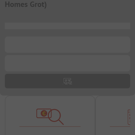
Homes Grot
)
...
...
...