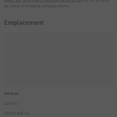
ADAC des campings et aires de camping-cars
et sur la carte
de calcul d'itinéraire correspondante.
Emplacement
Adresse
Zavod 1
20340 Baćina