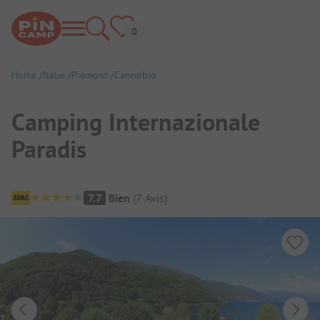
Home
Italie
Piémont
Cannobio
Camping Internazionale
Paradis
Aperçu du camping
7.7
Bien
(
7
Avis
)