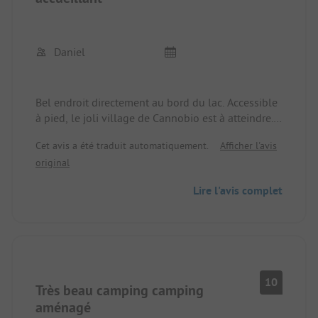
Daniel
Bel endroit directement au bord du lac. Accessible
à pied, le joli village de Cannobio est à atteindre.
63€ pour WOWA (7,3m) 2 adultes et un bébé de 3
Cet avis a été traduit automatiquement.
Afficher l'avis
mois est également trop cher en haute saison. Sur
original
le soi-disant emplacement xxl, la caravane a tout
juste tenu. Nous avons dû partir 2 jours plus tôt, 5
Lire l'avis complet
au lieu de 7 jours et avons payé les 7 jours + 40€
de réservation, très dommage !!!!!
10
Très beau camping camping
aménagé