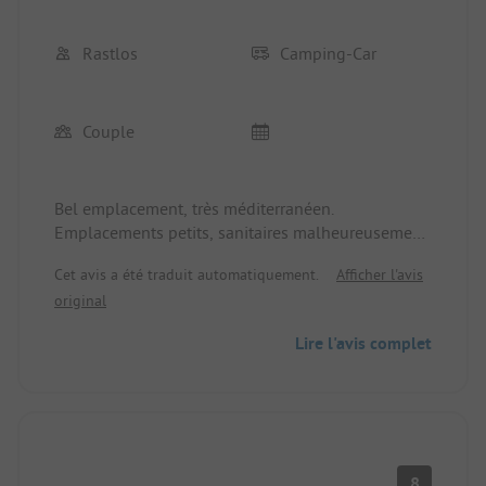
Rastlos
Camping-Car
Couple
Bel emplacement, très méditerranéen.
Emplacements petits, sanitaires malheureusement
pas adaptés au reste, personnel aimable, prix
Cet avis a été traduit automatiquement.
Afficher l'avis
clairement trop élevé, frais de réservation retenus.
original
Lire l'avis complet
8