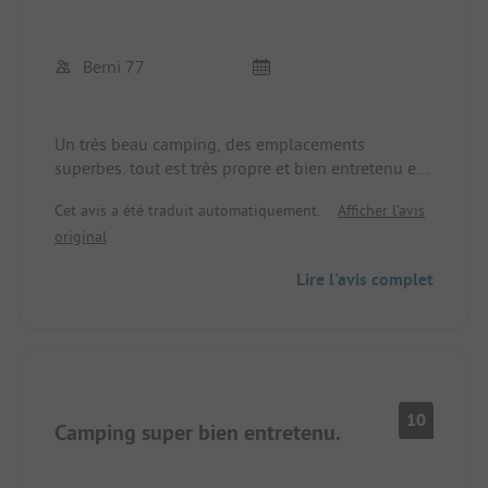
Berni 77
Un très beau camping, des emplacements
superbes. tout est très propre et bien entretenu et
cela dans tout le camping. Les prix se situent entre
Cet avis a été traduit automatiquement.
Afficher l'avis
40 et 50 € et la vue sur le lac est magnifique. Nous
original
avons beaucoup aimé. Je reviendrai certainement
sur ce camping.
Lire l'avis complet
10
Camping super bien entretenu.