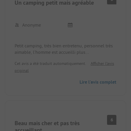
Un camping petit mais agréable
Anonyme
Petit camping, très bien entretenu, personnel très
aimable, l'homme est accueilli plus
chaleureusement par le personnel que par la
Cet avis a été traduit automatiquement.
Afficher l'avis
patronne 🤷‍♂️
original
Lire l'avis complet
6
Beau mais cher et pas très
accueillant