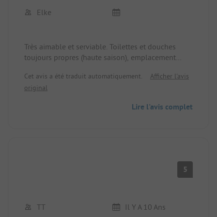
Elke
Très aimable et serviable. Toilettes et douches
toujours propres (haute saison), emplacement
spacieux, joliment planté et bien entretenu. Plage
Cet avis a été traduit automatiquement.
Afficher l'avis
de galets . Des arbres pour faire de l'ombre. Tout
original
est parfait.
Lire l'avis complet
5
TT
Il Y A 10 Ans