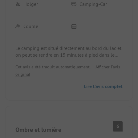
Holger
Camping-Car
Couple
Le camping est situé directement au bord du lac et
on peut se rendre en 15 minutes à pied dans le
très beau village de CANNOBIO. L'endroit est le
Cet avis a été traduit automatiquement.
Afficher l'avis
point de départ de nombreuses belles randonnées.
original
Les emplacements sont en général suffisamment
grands et plats. Les installations sanitaires étaient
Lire l'avis complet
en excellent état et toujours bien entretenues. Petit
supermarché sur place. Restaurant fermé en avril,
mais ouvert sur l'emplacement voisin. Camping à
recommander absolument en avant-saison.
6
Ombre et lumière