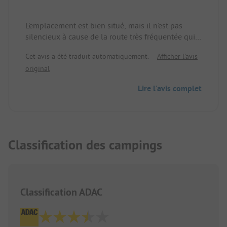
L'emplacement est bien situé, mais il n'est pas
silencieux à cause de la route très fréquentée qui
le jouxte. La vue sur le lac est très belle. La plage
Cet avis a été traduit automatiquement.
Afficher l'avis
de galets rend la baignade un peu compliquée.
original
Les installations sanitaires sont correctes.
Lire l'avis complet
Classification des campings
Classification ADAC