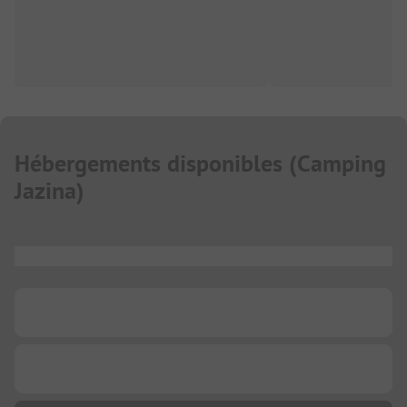
Hébergements disponibles
(
Camping
Jazina
)
...
...
...