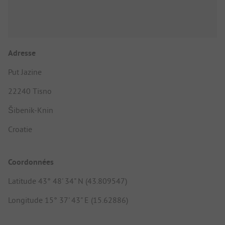
Adresse
Put Jazine
22240 Tisno
Šibenik-Knin
Croatie
Coordonnées
Latitude 43° 48' 34" N (43.809547)
Longitude 15° 37' 43" E (15.62886)