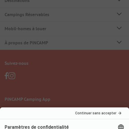
Destinations
Campings Réservables
Mobil-homes à louer
À propos de PiNCAMP
Suivez-nous
PiNCAMP Camping App
à utiliser gratuitement